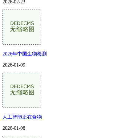
2026-02-23
2026年中国生物检测
2026-01-09
人工智能正在食物
2026-01-08