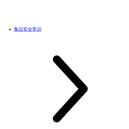
食品安全常识