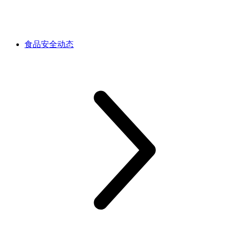
食品安全动态