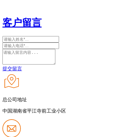
客户留言
提交留言
总公司地址
中国湖南省平江寺前工业小区