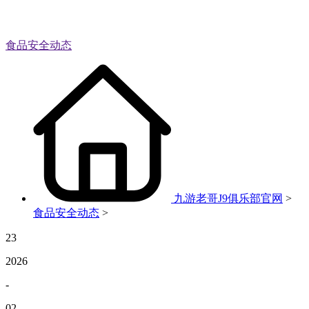
食品安全动态
九游老哥J9俱乐部官网
>
食品安全动态
>
23
2026
-
02