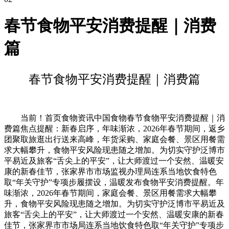
春节食物平安消费提醒｜消费
篇
春节食物平安消费提醒｜消费篇
当前！首页食物资讯中国食物春节食物平安消费提醒｜消
费篇焦点提醒：新春启序，年味渐浓，2026年春节期间，返乡
团聚取旅逛出行送来高峰，年货采购、家庭会餐、景区用餐需
求大幅攀升，食物平安风险现患随之增加。为切实守护泛博市
平易近及旅客“舌尖上的平安”，让大师渡过一个安然、温暖安
康的新春佳节，张家界市市场监视办理局连系当地饮食特色
取“年关守护”专项步履摆设，温暖发布食物平安消费提醒。年
味渐浓，2026年春节期间，家庭会餐、景区用餐需求大幅攀
升，食物平安风险现患随之增加。为切实守护泛博市平易近及
旅客“舌尖上的平安”，让大师渡过一个安然、温暖安康的新春
佳节，张家界市市场局连系当地饮食特色取“年关守护”专项步