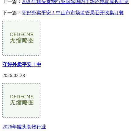
上一篇：
2026年罐头食物行业国际国内市场环境取成长前景
下一篇：
守好外卖平安！中山市市场监管局召开收集订餐
守好外卖平安！中
2026-02-23
2026年罐头食物行业