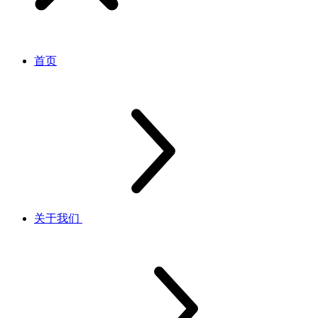
首页
关于我们