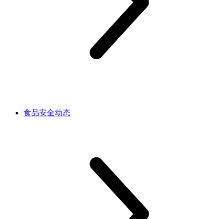
食品安全动态