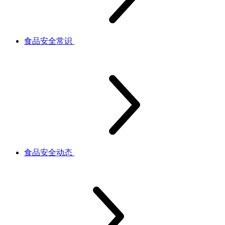
食品安全常识
食品安全动态