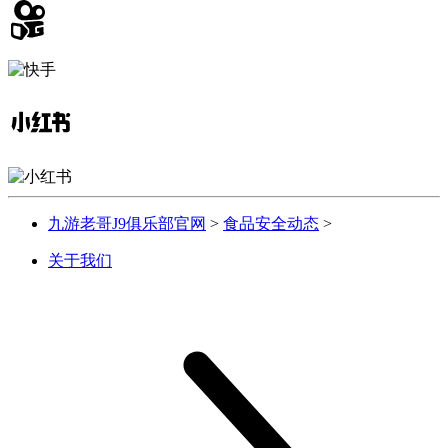
九游老哥J9俱乐部官网
>
食品安全动态
>
关于我们