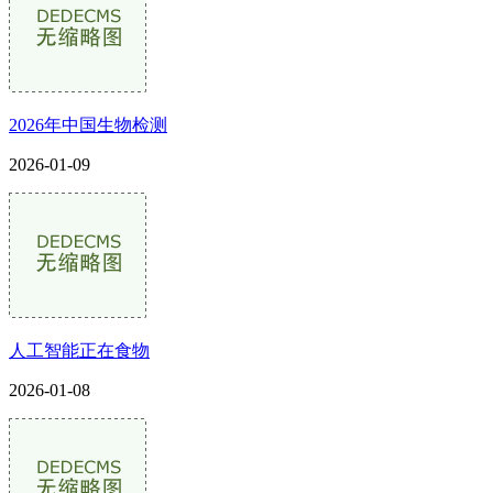
2026年中国生物检测
2026-01-09
人工智能正在食物
2026-01-08