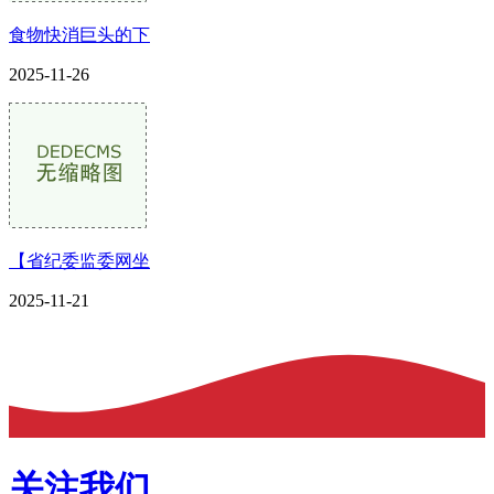
食物快消巨头的下
2025-11-26
【省纪委监委网坐
2025-11-21
关注我们