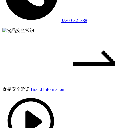
0730-6321888
食品安全常识
Brand Information