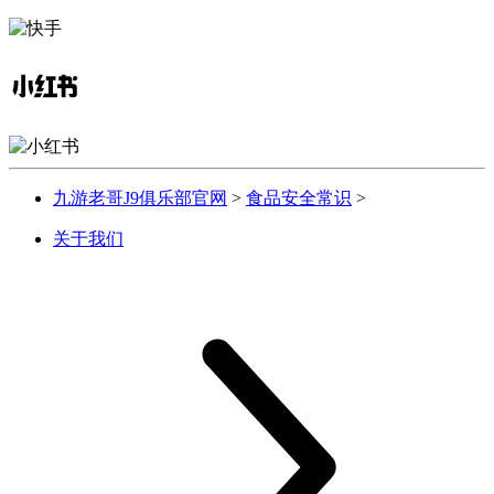
九游老哥J9俱乐部官网
>
食品安全常识
>
关于我们