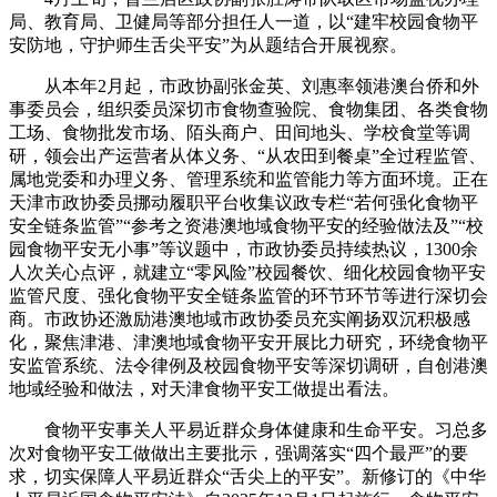
局、教育局、卫健局等部分担任人一道，以“建牢校园食物平
安防地，守护师生舌尖平安”为从题结合开展视察。
从本年2月起，市政协副张金英、刘惠率领港澳台侨和外
事委员会，组织委员深切市食物查验院、食物集团、各类食物
工场、食物批发市场、陌头商户、田间地头、学校食堂等调
研，领会出产运营者从体义务、“从农田到餐桌”全过程监管、
属地党委和办理义务、管理系统和监管能力等方面环境。正在
天津市政协委员挪动履职平台收集议政专栏“若何强化食物平
安全链条监管”“参考之资港澳地域食物平安的经验做法及”“校
园食物平安无小事”等议题中，市政协委员持续热议，1300余
人次关心点评，就建立“零风险”校园餐饮、细化校园食物平安
监管尺度、强化食物平安全链条监管的环节环节等进行深切会
商。市政协还激励港澳地域市政协委员充实阐扬双沉积极感
化，聚焦津港、津澳地域食物平安开展比力研究，环绕食物平
安监管系统、法令律例及校园食物平安等深切调研，自创港澳
地域经验和做法，对天津食物平安工做提出看法。
食物平安事关人平易近群众身体健康和生命平安。习总多
次对食物平安工做做出主要批示，强调落实“四个最严”的要
求，切实保障人平易近群众“舌尖上的平安”。新修订的《中华