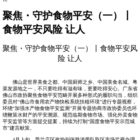
聚焦・守护食物平安（一）丨
食物平安风险 让人
聚焦・守护食物平安（一）丨食物平安风
险 让人
佛山是世界美食之都、中国厨师之乡、中国美食名城、粤
菜发源地之一，不只要吃得有滋有味，更要吃得安心。广东省
佛山市政协聚焦食物平安范畴开展多种形式的履职勾当，组织
委员对“佛山市食用农产物快检系统扶植环境”进行专题视察，
环绕“加强水产物食物平安监测”开展专题协商市政协委员也环
绕鞭策水财产的平安溯源、规范临期食物市场、强化外卖食物
平安监管等方面提交提案，持续为打制“国度食物平安示范城
市”建言献策。
4月上旬，普兰店区政协副张胜涛带队取区市场监视办理