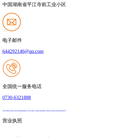
中国湖南省平江寺前工业小区
电子邮件
644292146@qq.com
全国统一服务电话
0730-6321888
网站建设：九游老哥J9俱乐部官网
|
网站地图
本网站支持IPV6
营业执照