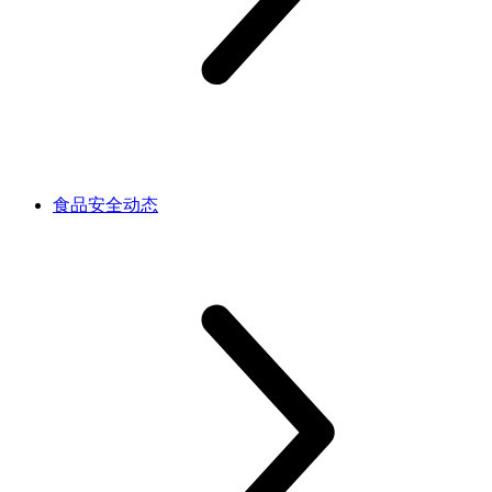
食品安全动态