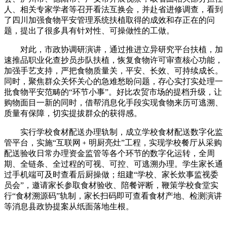
人、相关专家学者等召开看法互换会，并赴省进修调查，看到
了四川加强食物平安管理系统扶植取得的成效和存正在的问
题，提出了很多具有针对性、可操做性的工做。
对此，市政协调研演讲，通过推进立异研究平台扶植，加
速推品职业化查抄员步队扶植，恢复食物许可审查核心功能，
加强手艺支持，严把食物质量关，平安、长效、可持续成长。
同时，聚焦群众关怀关心的急难愁盼问题，存心实打实处理一
批食物平安范畴的“环节小事”。好比农贸市场的提档升级，让
购物面目一新的同时，借帮消息化手段实现食物来历可逃溯、
质量有保障，切实提拔群众的获得感。
实行学校食材配送办理轨制，成立学校食材配送数字化监
管平台，实施“互联网﹢明厨亮灶”工程，实现学校餐厅从采购
配送验收日常办理资金监管等各个环节的数字化运转，全周
期、全链条、全过程的可视、可控、可逃溯办理。学生家长通
过手机端可及时查看后厨操做；组建“学校、家长炊事监视委
员会”，邀请家长参取食材验收、陪餐评断，鞭策学校食堂实
行“食材溯源码”轨制，家长扫码即可查看食材产地、检测演讲
等消息县政协提案从纸面落地生根。