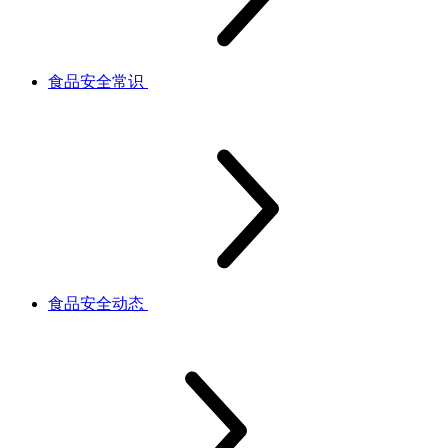
食品安全常识
食品安全动态