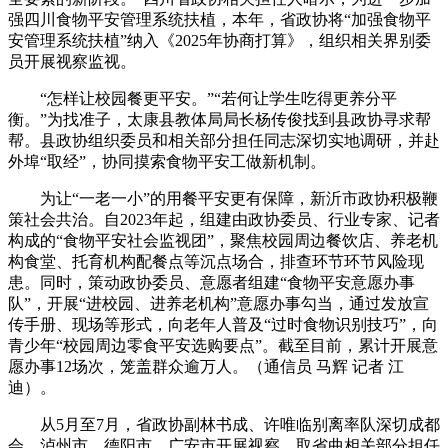
强四川食物平安管理系统扶植，本年，省政协将“加强食物平
安管理系统扶植”纳入《2025年协商打算》，组织相关界别委
员开展视察监视。
“怎样让校园餐更平安。”“若何让学生吃得更养分平
衡。”为找准子，太康县教体局局长杨传俊找到县政协寻求帮
帮。县政协组织委员和相关部分担任同志深切实地调研，并赴
外埠“取经”，协同摸索食物平安工做新机制。
为让“一老一小”的用餐平安更有保障，新沂市政协积极鞭
策社会共治。自2023年起，组建由政协委员、行业专家、记者
构成的“食物平安社会监视团”，聚焦校园周边餐饮店、养老机
构食堂、托育机构配餐点等沉点场合，排查环节环节风险现
患。同时，策动政协委员、意愿者组建“食物平安意愿办事
队”，开展“进校园、进养老机构”意愿办事勾当，通过发放宣
传手册、现场等形式，向老年人普及“过时食物识别技巧”，向
青少年“校园周边零食平安选购要点”。截至目前，累计开展意
愿办事12场次，笼盖群众逾万人。（通信员 马辉 记者 江
迪）。
从5月至7月，省政协副林书成、许唯临别离率队深切成都
会、泸州市、德阳市、广安市开展视察，取省曲相关部分担任