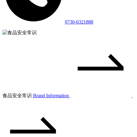
0730-6321888
食品安全常识
Brand Information