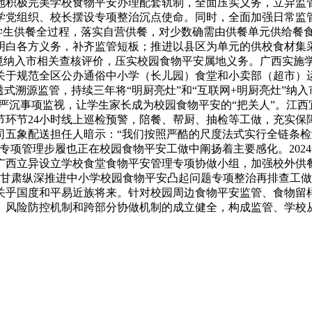
地积极完美学校食物平安办理配套轨制，全面压实义务，立异监
学党组织、校长摆设专项整治沉点使命。同时，全面加强日常监
强学生供餐全过程，落实自营供餐，对少数确需由供餐单元供给餐食的
明白各方义务，补齐监管短板；推进以县区为单元的供校食材集采
境纳入市相关查核评价，压实校园食物平安属地义务。广西实施学
关于规范全区公办通俗中小学（长儿园）食堂和小卖部（超市）
透式溯源监管，持续三年将“明厨亮灶”和“互联网+明厨亮灶”纳
严沉事项监视，让学生家长成为校园食物平安的“把关人”。江西
节环节24小时线上巡检预警，陪餐、帮厨、抽检等工做，充实保
司五象配送担任人暗示：“我们按照严酷的尺度法式实行全链条
专项管理步履也正在校园食物平安工做中阐扬着主要感化。202
广西立异设立学校食堂食物平安管理专项协做小组，加强校外供
次。甘肃纵深推进中小学校园食物平安凸起问题专项整治再排查工做
关乎国度和平易近族将来。针对校园周边食物平安监管、食物留
、风险防控机制和跨部分协做机制的成立健全，构成监管、学校从