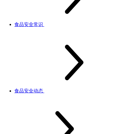
食品安全常识
食品安全动态