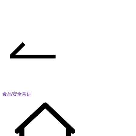
食品安全常识