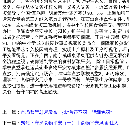
沉点之一。查抄组多角度切入走访，倾听学生家长。目前，各
义务、学校从体义务和校长第一义务人义务，向近25万名中小
项督导，全国“互联网+明厨亮灶”笼盖率达98。5%。上海加
运营食堂的第三方纳入沉点监管范畴。江西出台指点性文件，
62%；成立省级专项工做机制，将中小学校园食物平安办理环
办理，倒逼食物平安校长（园长）担任制进一步落实；制定《
或者委托运营，全面加强师生用餐平安保障。开展“校园餐”穿
93。1%的中小学成立校园炊事监视家长委员会，保障家长参取
工智能手艺引入校园餐办理，实现出产原料及工序可视化，环
平安看得见。正在广西，南宁威耀集采集配供应链办理无限公
全流程监视，确保送到学校的食材新颖平安。”除了日常监管，
学校食堂承包运营企业食物平安专项排查整治步履接踵开展。
查抄。河南锁定沉点场合，2024年查抄学校食堂8。46万家
理学生。食物平安无小事。一份校园餐，关乎学生身体健康，
查抄组提出，进一步统筹推进学校食物平安齐抓共督工做机制
决心，苦守“零”的高压底线。
上一篇：
市场监管总局发布一批“首违不罚、轻细免罚”
下一篇：
聚焦・守护食物平安（一）丨食物平安风险 让人