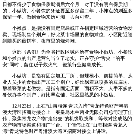
日都不得少于食物保质期满后六个月；对于没有明白保质期
的，小做坊、小餐饮的凭证要至多保留二年，小摊点的则至多
保留一年。做到食物来历可溯、去向可查。
小摊点，是指没有固定店肆或正在指定区域运营的食物发
卖、现场制售个别户，好比菜市场里的食物摊位、小区附近随
到随买的煎饼车、夜市里的烧烤摊。
这部《条例》为全省行政区域内所有食物小做坊、小餐饮
和小摊点的出产运营勾当立了老实。正在守护“舌尖上的平
安”同时，留住贩子炊火气，鞭策行业健康成长。
小做坊，是指有固定加工厂所，但规模小、前提简单、从
业人员少的食物出产加工个别户，好比飘着豆喷鼻的豆腐坊、
酿着酱菜的老做坊。是指有固定店面，面积不大、人手不多的
餐饮办事个别户，好比早点铺、社区里熟悉的小饭店。
12月23日，正在“山海相连 青龙入湾”青龙特色财产粤港
澳大湾区招商对接会上，秦皇岛木兰菌业无限公司总司理丁佳
伟，聚焦青龙农产物“走出去”的机缘取挑和，等候对接成熟的
农产物市场渠道和推广平台。 丁佳伟正在“山海相连 青龙入
湾”青龙特色财产粤港澳大湾区招商对接会上讲话。