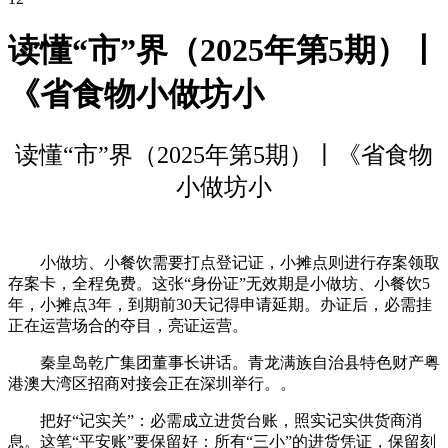
读懂“市”界（2025年第5期）丨
《省食物小做坊小
读懂“市”界（2025年第5期）丨《省食物
小做坊小
小做坊、小餐饮需要打点登记证，小摊点则进行存案领取
存案卡，全程免费。这张“身份证”无效期是小做坊、小餐饮5
年，小摊点3年，到期前30天记得申请延期。办证后，必需挂
正在运营场合的夺目，亮证运营。
秦皇岛乾广集团董事长讲话。青龙满族自治县特色财产粤
港澳大湾区招商对接会正在深圳举行。。
把好“记实关”：必需成立进货台账，照实记实供货商消
息。这笔“平安账”要保留好：所有“三小”的进货凭证，保留刻