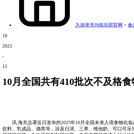
九游老哥J9俱乐部官网
>
食
19
2025
-
12
10月全国共有410批次不及格
讯 海关总署近日发布的2025年10月全国未准入境食物化
饮料、乳成品、酒类等，涉及日清、三养、维他奶、可口可乐等