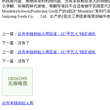
药残留问题、食物添加剂利用问题、含有未获检疫准入的动物源
仑孕酮、呋喃西林代谢物、睾酮等项目不合适食物平安国度尺度。标称
MondelezSchweizProduction Gm出产的4批次
Samyang Foods Co。，Ltd。出产的1批次三养喷鼻辣
上一篇：
运舟本钱创始人周应波：以“手艺人”锚定成长
下一篇：没有了
上一篇：
运舟本钱创始人周应波：以“手艺人”锚定成长
下一篇：没有了
运舟本钱创始人周