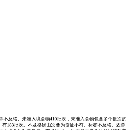
等不及格、未准入境食物410批次，未准入食物包含多个批次的
有183批次。不及格缘由次要为货证不符、标签不及格、农兽