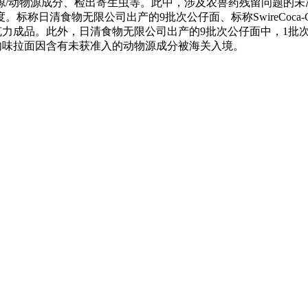
/动物源成分、检出寄生虫等。此中，涉及农兽药残留问题的未准
日清食物无限公司出产的9批次公仔面、标称SwireCoca-Co
“Mondelez”系列巧克力成品。此外，日清食物无限公司出产的9批次公
黑胡椒牛肉味拉面因含有未获准入的动物源成分被海关入境。