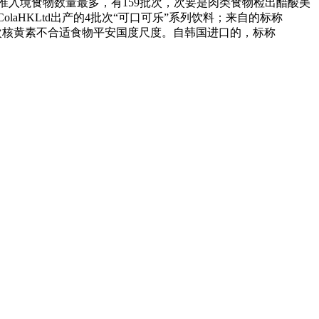
入境食物数量最多，有159批次，次要是肉类食物检出醋酸美
laHKLtd出产的4批次“可口可乐”系列饮料；来自的标称
仔面中，1批次核黄素不合适食物平安国度尺度。自韩国进口的，标称