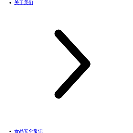
关于我们
食品安全常识