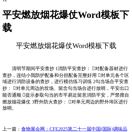
平安燃放烟花爆仗Word模板下
载
平安燃放烟花爆仗Word模板下载
清明节期间平安查抄 1消防平安查抄： 对配备器材进行
查抄，连结小我防护配备和分担配备完整好用 对单元各个区
域进行消防设备的查抄，进行模仿练习训练 2勾当场合平安查
抄： 对单元周边的坟场、留念勾当场合进行放哨，平安出口
能否通顺 提示参取勾当的市平易近留意消防平安，严禁擅自
燃放烟花爆仗 3野外防火查抄： 对单元周边的野外埠区进行
放哨。
上一篇：
食物展会网：CFE2025第二十一届中国(国际)调味品