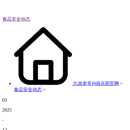
食品安全动态
九游老哥J9俱乐部官网
>
食品安全动态
>
03
2025
-
12