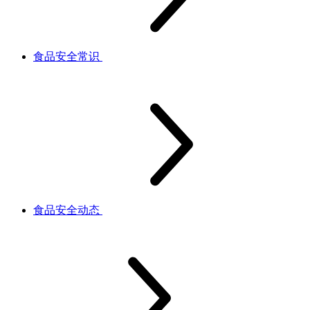
食品安全常识
食品安全动态