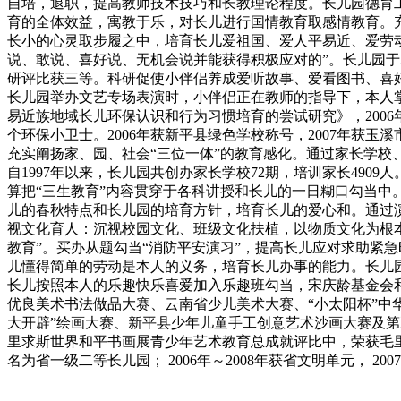
自培，退职，提高教师技术技巧和长教理论程度。长儿园德育
育的全体效益，寓教于乐，对长儿进行国情教育取感情教育。
长小的心灵取步履之中，培育长儿爱祖国、爱人平易近、爱劳
说、敢说、喜好说、无机会说并能获得积极应对的”。长儿园于2
研评比获三等。科研促使小伴侣养成爱听故事、爱看图书、喜
长儿园举办文艺专场表演时，小伴侣正在教师的指导下，本人掌
易近族地域长儿环保认识和行为习惯培育的尝试研究》，200
个环保小卫士。2006年获新平县绿色学校称号，2007年获
充实阐扬家、园、社会“三位一体”的教育感化。通过家长学校
自1997年以来，长儿园共创办家长学校72期，培训家长49
算把“三生教育”内容贯穿于各科讲授和长儿的一日糊口勾当中
儿的春秋特点和长儿园的培育方针，培育长儿的爱心和。通过
视文化育人：沉视校园文化、班级文化扶植，以物质文化为根本
教育”。买办从题勾当“消防平安演习”，提高长儿应对求助紧急
儿懂得简单的劳动是本人的义务，培育长儿办事的能力。长儿
长儿按照本人的乐趣快乐喜爱加入乐趣班勾当，宋庆龄基金会和
优良美术书法做品大赛、云南省少儿美术大赛、“小太阳杯”中
大开辟”绘画大赛、新平县少年儿童手工创意艺术沙画大赛及第五
里求斯世界和平书画展青少年艺术教育总成就评比中，荣获毛里
名为省一级二等长儿园； 2006年～2008年获省文明单元， 20