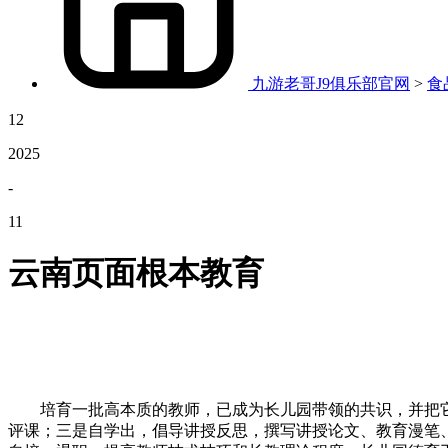
九游老哥J9俱乐部官网
>
食
12
2025
-
11
云南页面根本教育
培育一批高本质的教师，已成为长儿园带领的共识，并把它
评课；三是自学出，倡导讲授反思，撰写讲授论文、教育漫笔