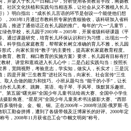
响，并渗入于长儿一日糊口中，分析使用各类教育手段，阐扬教
庭、社区文化扶植和实践勾当相连系，让社会从义不雅植入长儿
行）》明白指出：“成长长儿言语的环节是创设一个能使他们想
》，2003年1月通过市教科所专家的查核验收，该科研加入省科
高，推进了通俗话正在长儿园的推广。每年的“六一”儿童节，
学校，长儿园于2003年～2005年，开展省级科研课题《平
一等。通过课题研究，培育长儿环保认识和行为习惯，出现出一个
园联系，科学指点家庭教育，帮帮家长树立准确的育儿不雅，长儿园
形式，向家长宣传“教子”的主要性，提高家长家庭教育程度。
于生命教育、教育、糊口教育的实施方案》要求，长儿园有目标有打
过教材、讲堂和逛戏进入长儿心中；二是凸起实践勾当：按照长
世界，宽阔视野，考验意志，学实知，做实人，长实才；三是沉
；四是开展“三生教育”进社区勾当，向家长、社会宣传“三生
、取人合做的能力和技巧。小班从题勾当 “能干的小手”，让长
创办长儿美术、跳舞、英语、电子琴、手风琴、珠默算乐趣班。
、第五届“曙光杯”全国少年儿童书法绘画大赛、全国中小学生
法摄影角逐、“星星河”全国少年儿童美术书法摄影大赛、“西部
特金、金、银、铜。正在2006年～2008年法国·俄罗斯·毛
职工勤奋拼搏，遭到了各级带领及泛博家长的好评。2000年定
校称号，2008年11月获省总工会“巾帼文明岗”称号。