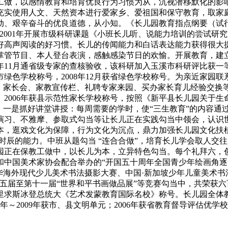
工做，以感情教育和培育优良行为习惯为从，沉视潜移默化的影
充实使用人文、天然资本进行爱家乡、爱祖国和保守教育，取家
动、艰辛奋斗的优良道德，从小知。《长儿园教育指点纲要（试
001年开展市级科研课题《小班长儿听、说能力培训的尝试研究
好高声阅读的好习惯。长儿的传闻能力和白话表达能力获得很大提
管节目、本人登台表演，感触感染节日的欢愉。开展教育，建立绿色
6年11月通省级专家的查核验收，该科研加入玉溪市科研评比获
玉溪市绿色学校称号，2008年12月获省绿色学校称号。为亲近家
、家长会、家教宣传栏、礼聘专家来园、买办家长育儿经验交换等
09人。2006年获县示范性家长学校称号，按照《新平县长儿园关
。一是抓好讲堂讲授：每周需要的学时，使“三生教育”的内容通
演习、不雅摩、参取式勾当等让长儿正在实践勾当中领会，认识
，逛戏文化为保障，行为文化为沉点，鼎力加强长儿园文化扶植
时辰的能力。中班从题勾当 “连合合做”，培育长儿学会取人交往
园正在保教工做中，以长儿为本，立异特色勾当。每个礼拜六，
中国美术家协会配合举办的“开国五十周年全国青少年绘画角逐”
华海外现代少儿美术书法摄影大赛、中国·新加坡少年儿童美术书
届至第十一届“世界和平书画做品展”等竞赛勾当中，共荣获六百多项
求斯冰登总统大《艺术发蒙教育国际名校》称号。长儿园全体教
07年～2009年获市、县文明单元；2006年获省教育督导评估优学