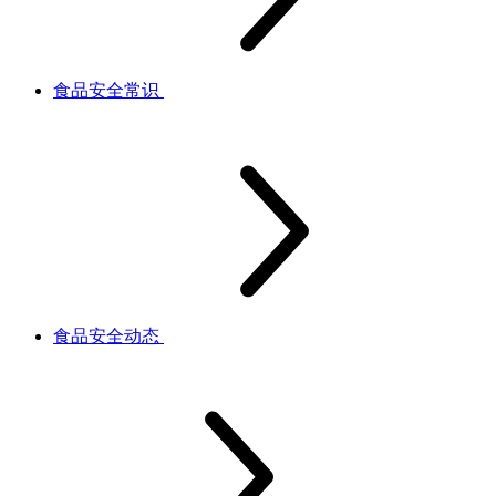
食品安全常识
食品安全动态