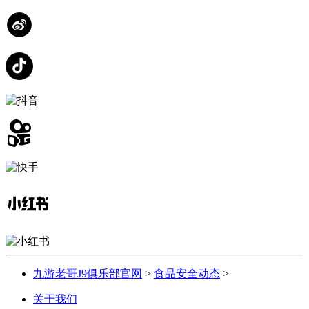
九游老哥J9俱乐部官网
>
食品安全动态
>
关于我们