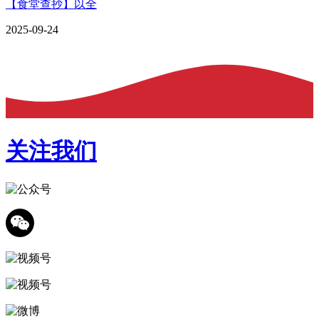
【食堂查抄】以全
2025-09-24
关注我们