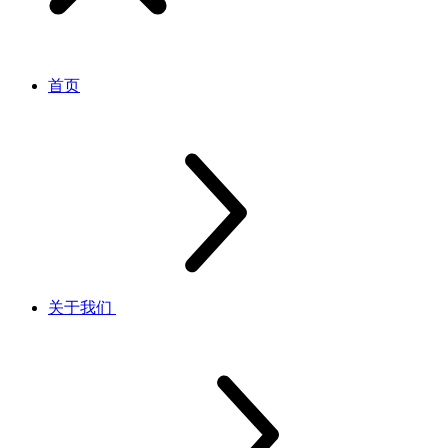
首页
关于我们