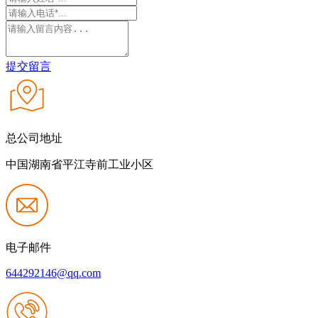
提交留言
总公司地址
中国湖南省平江寺前工业小区
电子邮件
644292146@qq.com