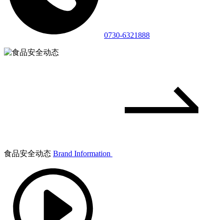
0730-6321888
食品安全动态
Brand Information