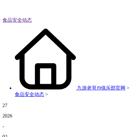
食品安全动态
九游老哥J9俱乐部官网
>
食品安全动态
>
27
2026
-
02