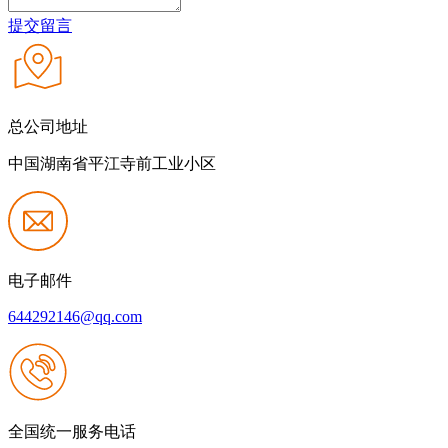
提交留言
总公司地址
中国湖南省平江寺前工业小区
电子邮件
644292146@qq.com
全国统一服务电话