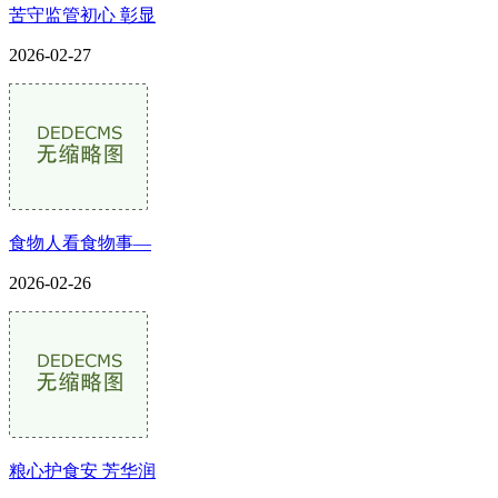
苦守监管初心 彰显
2026-02-27
食物人看食物事—
2026-02-26
粮心护食安 芳华润