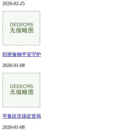
2026-02-25
织密食物平安守护
2026-01-08
平鲁区市场监管局
2026-01-08