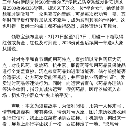
三年内向伊朗交付500套“维尔巴”便携式防空系统发射安拆以
及2500枚9M336导弹。却送来了这么一位“坐台女”。她凭仗美
貌和才调吸引了一众男嘉宾的青睐，可是每次都功亏一篑。五
年时间里爆灯无数却从来不牵手，成为名副其实的“坐神”。这
也引得一贯绅士的孟非都不由得怒怼，最终请她分开舞台。
领取宝颁布发表：2月21日起至3月3日，用碰一下领取得
红包或黄金，红包及时到账，2026份黄金后续同一寄送#大象
从播说。
针对冬季和春节期间用药特点，查抄组以零售药店为沉
点，对伤风药、退烧药、抗生素、肠胃药等常用药品及保健品
进行全笼盖查抄。沉点核查药品购进渠道能否、储存前提能否
合适要求、处方药发卖能否规范，并严查执业药师“挂证”、发
卖过时药品等违法行为。同时，向运营者宣传《药品办理法》
等法令律例，指导其诚法运营，假劣药品、医疗器械流入市
场，切实守护群众“针尖上的平安”。
声明：本文为短篇故事，为便利阅读，用第一人称来写，
情节纯属虚构，若有类似，请勿对号入座，图片来历收集收到
银行短信时，我正正在菜市场挑西红柿。手机震动，掏出来一
看，屏幕上那行字让我手一松，西红柿滚了一地。“您尾号