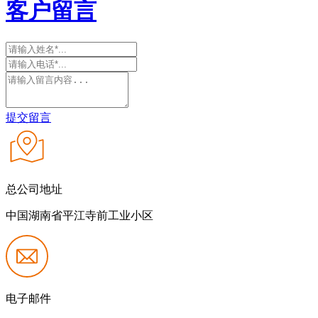
客户留言
提交留言
总公司地址
中国湖南省平江寺前工业小区
电子邮件