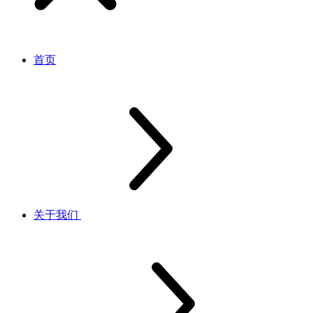
首页
关于我们