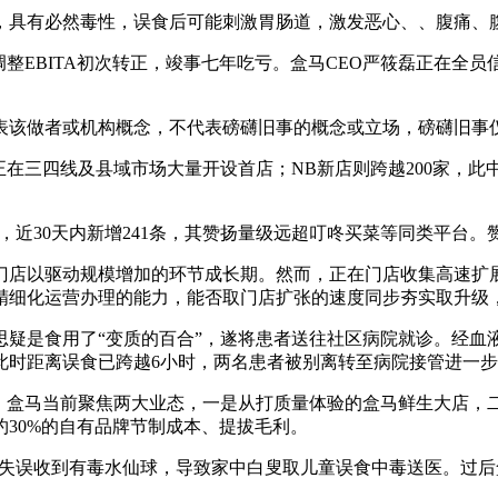
具有必然毒性，误食后可能刺激胃肠道，激发恶心、、腹痛、
EBITA初次转正，竣事七年吃亏。盒马CEO严筱磊正在全员信中
该做者或机构概念，不代表磅礴旧事的概念或立场，磅礴旧事仅
正在三四线及县域市场大量开设首店；NB新店则跨越200家，此中
日，近30天内新增241条，其赞扬量级远超叮咚买菜等同类平台
店以驱动规模增加的环节成长期。然而，正在门店收集高速扩展
精细化运营办理的能力，能否取门店扩张的速度同步夯实取升级
是食用了“变质的百合”，遂将患者送往社区病院就诊。经血
此时距离误食已跨越6小时，两名患者被别离转至病院接管进一
盒马当前聚焦两大业态，一是从打质量体验的盒马鲜生大店，二
约30%的自有品牌节制成本、提拔毛利。
失误收到有毒水仙球，导致家中白叟取儿童误食中毒送医。过后盒