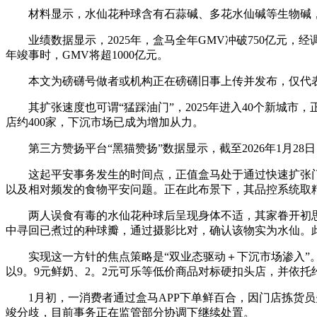
材料显示，水仙花种球含有石蒜碱、多花水仙碱等生物碱，
业绩数据显示，2025年，盒马全年GMV冲破750亿元，经调整
年竣事时，GMV将超1000亿元。
本文为磅礴号做者或机构正在磅礴旧事上传并发布，仅代表
其扩张速度也可谓“猛踩油门”，2025年进入40个新城市，
店约400家，下沉市场已成为增加从力。
第三方赞扬平台“黑猫赞扬”数据显示，截至2026年1月28
这起平安事务发生的时间点，正值盒马处于通过快速扩张门
以及相对频发的食物平安问题。正在此布景下，其品控系统取
两人误食有毒的水仙花种球后呈现身体不适，其家眷开初思疑
中寻回已煮过的种球瓣，通过摄影比对，确认该物实为水仙。
实现这一方针的焦点策略是“双业态驱动＋下沉市场渗入”。
以9。9元鲜奶、2。2元可乐等低价商品对标硬扣头店，并依托
1月初，一消费者通过盒马APP下单鲜百合，因门店拣货员
竣分歧，目前事务正在监管部分协调下继续处置。