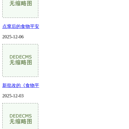
点窜后的食物平安
2025-12-06
新批改的《食物平
2025-12-03