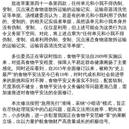
批改草案第四十一条第四款，任何单元和小我不得伪制、
变制、沉点液态食物道散拆运输的运输记实、运输容器清洗凭
证等单据。汤维建委员认为，若是有的单元和小我利用了伪制
的、变制的、的相关记实或者单据，虽然该单元和小我本身并
没有伪制、变制、，仅仅是利用，但上述可能会为这类行为法
令义务留下空间。对此，将上述点窜为“任何单元和小我不得
伪制、变制、或者利用伪制、变制、沉点液态食物道散拆运输
的运输记实、运输容器清洗凭证等单据”。
多位委员正在审议时指出，食物平安法自2009年实施以
来，对提高食物平安程度、保障人平易近群命健康阐扬了主要
感化。同时还应看到，自2015年全面修订以来，被称为“史上
最严”的食物平安法至今已有10年，对时代成长和社会前进带
来的新挑和应对不脚，食物平安义务落实不到位，配套轨制、
尺度系统不健全，食物平安法令义务偏轻等问题逐渐凸显，需
加速推进对食物平安法的全面修订。
本次修法按照“急用先行”准绳，采纳“小暗语”模式，旨正
在尽快处理现实中的凸起问题，提高立法用法效率，靶向发
力，小步快跑，进一步彰显我国正在食物平安范畴“零”的果断
立场，出以力量护航食物财产高质量成长的积极信号。