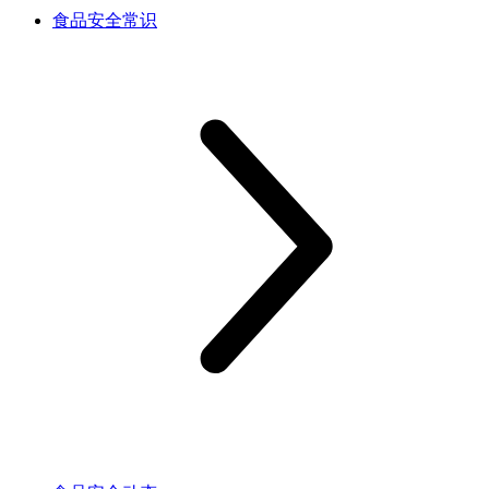
食品安全常识