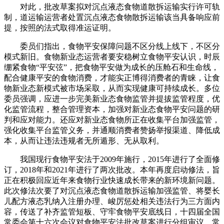
对此，批改草案拟对沉点液态食物道散拆运输实行许可轨
制，道运输运营者处置沉点液态食物散拆运输该当具备响应前
提，按照的法式取得准运证明。
委员们指出，食物平安保障问题不区分线上线下，不区分
模式新旧。食物新业态运营者要安稳树立食物平安认识，时辰
绷紧食物“平安弦”，把食物平安做为成长的压舱石和生命线，
配合健康平安的食物消费，才能实正博得消费者的青睐，让食
物新业态新模式被市场采取，从而实现健康可持续成长。多位
委员强调，应进一步完美新业态食物监管并提拔监管程度，优
化监管流程，整合管理资本，加强对新业态食物平安问题的研
判和应对能力。还应对新业态食物所正在收集平台加强监管，
强化收集平台监管义务，并通顺消费者赞扬举报渠道、降低成
本，从而让违法违规者无所遁形、无从取利。
我国现行食物平安法于2009年施行，2015年进行了全面修
订，2018年和2021年进行了两次批改。本年再度启动修法，旨
正在积极回应近年来食物行业快速成长带来的新环境新问题。
此次修法次要了对沉点液态食物道散拆运输加强监管、将婴长
儿配方液态乳纳入注册办理、峻厉惩处相关违法行为三方面内
容，传送了补齐监管短板、守牢食物平安底线日，十四届全国
常委会第十六次会议对食物平安法批改草案进行分组审议。常