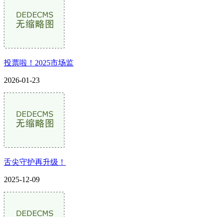
投票啦！2025市场监
2026-01-23
舌尖守护再升级！
2025-12-09