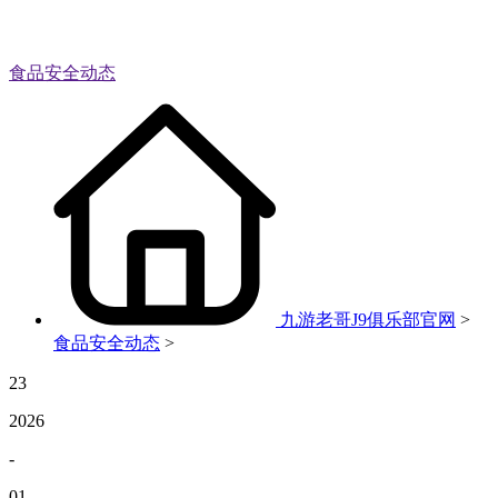
食品安全动态
九游老哥J9俱乐部官网
>
食品安全动态
>
23
2026
-
01