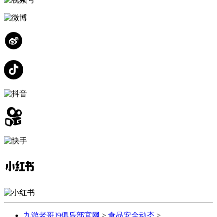
九游老哥J9俱乐部官网
>
食品安全动态
>