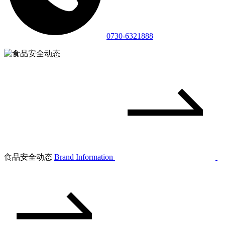
0730-6321888
食品安全动态
Brand Information