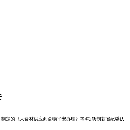
安
制定的《大食材供应商食物平安办理》等4项轨制获省纪委认