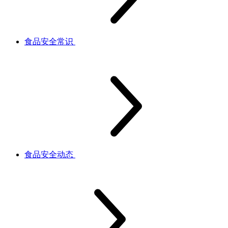
食品安全常识
食品安全动态