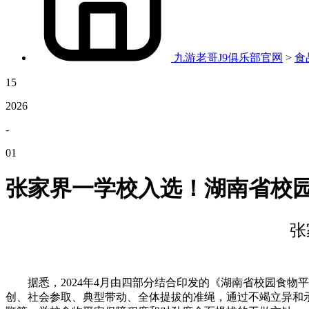
九游老哥J9俱乐部官网
>
食
15
2026
-
01
张家界一学校入选！湖南省校
张
据悉，2024年4月由四部分结合印发的《湖南省校园食物平
创、社会参取、典型带动、全体提拔的准绳，通过不竭立异和