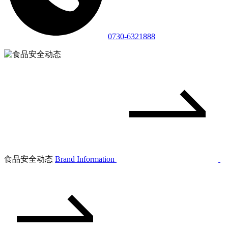
0730-6321888
食品安全动态
Brand Information