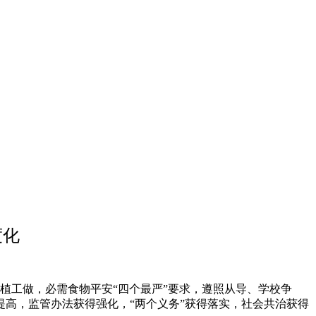
度化
植工做，必需食物平安“四个最严”要求，遵照从导、学校争
高，监管办法获得强化，“两个义务”获得落实，社会共治获得