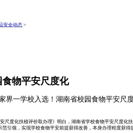
品安全动态
>
园食物平安尺度化
家界一学校入选！湖南省校园食物平安尺
安尺度化扶植评价取办理》明白，湖南省学校食物平安尺度化扶
示范引领，实现学校食物平安前提获得改善，本身办理程度获得提