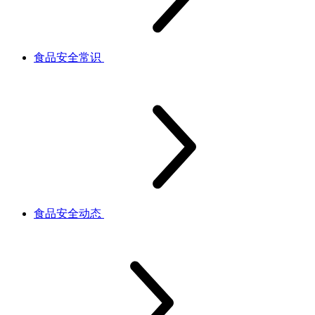
食品安全常识
食品安全动态