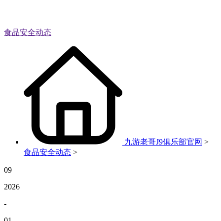
食品安全动态
九游老哥J9俱乐部官网
>
食品安全动态
>
09
2026
-
01