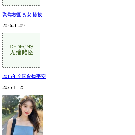
聚焦校园食安 提拔
2026-01-09
2015年全国食物平安
2025-11-25