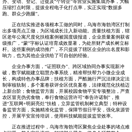
办、变动、登记、迁徙及“个转企”等营业实施集成办事，大幅
压缩打点时限，提拔全程电子化打点率，实正实现“数据多
跑、群众少跑腿”。
正在结实推进各项根本工做的同时，乌海市海勃湾区打制
出多项亮点工做，为区域成长注入新动能。质量扶植方面，辖
区老年公寓尺度化扶植案例被国度级报道，企业质量案例获省
级推广，“蒙”字标认证培育成效显著，为处所财产成长树立标
杆。这些案例的成功推广，不只提拔了辖区企业的出名度和影
响力，也为其他企业供给了可自创的经验。
企业办事方面，“证照联办”、跨区域协同办事实现新冲
破，数字赋能建立聪慧办事系统，精准帮扶帮力小微企业成
长，构成特色办事品牌；扶植方面，严酷施行严沉法律决定法
制审核轨制，多个案卷获评全区优良案卷，法律规范化扶植迈
上新台阶；食物监管方面，开展校园食物平安专项整治，严查
农区冒充伪劣食物，奉行食物运营许可“奉告许诺制”，推
进“互联网+明厨亮灶”扶植，立异监管机制树立典型；特种设
备监管方面，实施精准化监管，保障节假日平安，强化泉源管
控，开展平安宣传培训，使用科技赋能提拔监管效率。
正在推进过程中，乌海市海勃湾区聚焦企业处事的堵点难