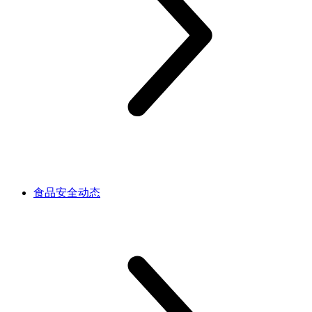
食品安全动态