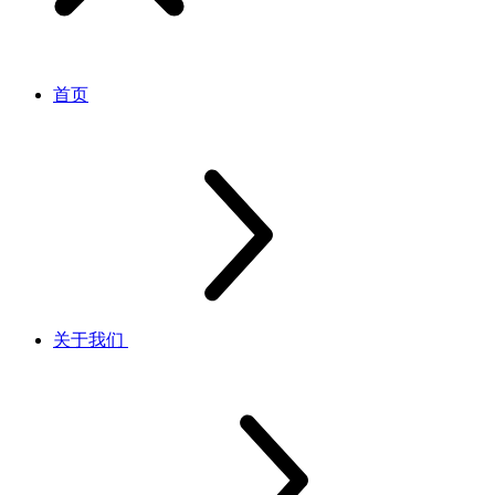
首页
关于我们