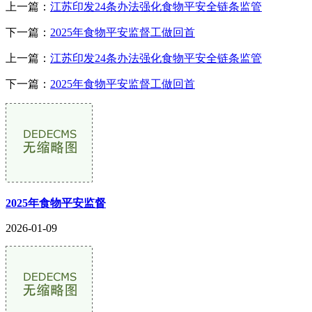
上一篇：
江苏印发24条办法强化食物平安全链条监管
下一篇：
2025年食物平安监督工做回首
上一篇：
江苏印发24条办法强化食物平安全链条监管
下一篇：
2025年食物平安监督工做回首
2025年食物平安监督
2026-01-09