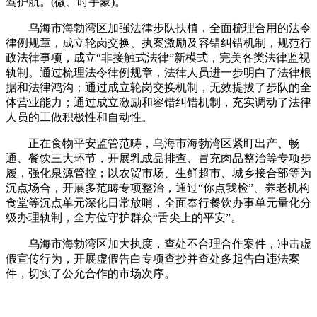
驾护航。(微、时宇豪)。
乌海市海勃湾区加强法律步队扶植，全面梳理合用的法令
律例规章，成立轮岗交换、执案激励及容错纠错机制，规范行
政法律事项，成立“非接触式法律”新模式，完美各类法律监视
轨制。通过梳理法令律例规章，法律人员进一步明白了法律根
据和法律鸿沟；通过成立轮岗交换机制，无效提拔了步队的全
体营业能力；通过成立激励和容错纠错机制，充实调动了法律
人员的工做积极性和自动性。
正在食物平安监管范畴，乌海市海勃湾区紧盯出产、畅
通、餐饮三大环节，开展乳成品排查、冒充肉品整治等专项步
履，强化泉源管控；以农贸市场、生鲜超市、城乡接合部等为
沉点场合，开展多范畴专项整治，通过“你点我检”、养老机构
食堂等沉点单元深化日常放哨，全面奉行餐饮办事单元量化分
级办理轨制，全方位守护群众“舌尖上的平安”。
乌海市海勃湾区加大执度，查处不合理合作案件，冲击虚
假宣传行为，开展虚假告白专项查抄并查处多起告白违法案
件，切实了公允合作的市场次序。