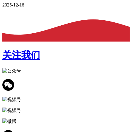
2025-12-16
关注我们