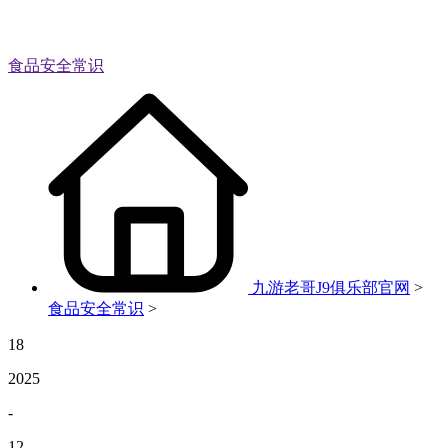
食品安全常识
九游老哥J9俱乐部官网
>
食品安全常识
>
18
2025
-
12