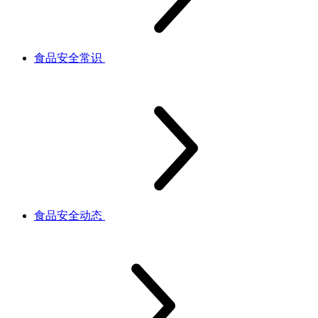
食品安全常识
食品安全动态