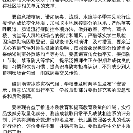
得社区等相关单元的支撑。
要留意结核病、诺如病毒、流感、水痘等冬季常见流行症
疫情的成长变化环境，加强取本地疾控部分的联系，严酷落实
呼吸道、肠道流行症防控各项办法。做好教室、宿舍、藏书
楼、食堂等人群堆积场合的保洁和通风，严酷落实学生晨检、
因病缺勤病因取登记、呈现疫情及时演讲、及时措置。要亲近
关心雾霾气候对师生健康的影响，按照景象形象部分预警当令
采纳遏制室外熬炼勾当等办法。要普遍宣传食物平安、疾病防
止节制、禁毒防艾等学问，提示泛博师生正在假期养成优良的
糊口习惯和饮食习惯，提高识毒防毒拒毒认识，不到或少到人
群稠密场合勾当，削减病毒交叉传染。
碰到雨雪冰冻灾祸气候，学校要及时向学生发布平安警
示，留意防冻和出行平安，学校后勤部分要做好充实的应急预
备和后勤保障。
要表现有益于推进本质教育和提高教育质量的准绳，实行
品级赋分取量化赋分、测验成就取日常平凡成就相连系的评分
制，严禁将测验分数进行排名发布。长儿园按照各长儿的现实
进行评价。评价要客不雅，并赐与激励。要做勤学生分析本质
归档工做。