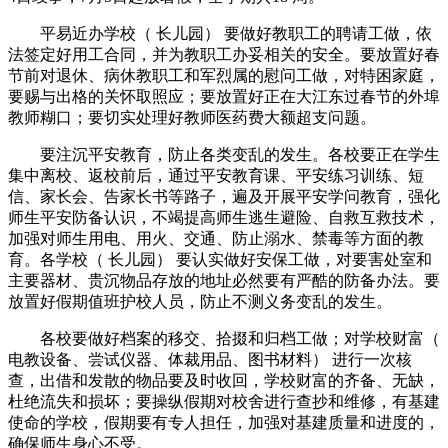
平易近办学校（ 长儿园） 要做好教职工的聘请工做，依
法签定好用工合同，并为教职工办妥相关的安全。要放置好春
节前对退休、病休教职工和军烈属的慰问工做，对特困家庭，
要赐与出格的关怀取照应；要放置好正在大江东过春节的外埠
教师糊口；要切实处理好教师医药费大额超支问题。
要注沉平安教育，防止各类变乱的发生。各校要正在学生
集中离校、返校前后，通过平安教育课、平安练习训练、短
信、家长会、告家长书等路子，遍及开展平安学问教育，强化
师生平安防备认识，不竭提高师生逃生避险、自救互救技术，
加强对师生用电、用火、交通、防止溺水、禁毒等方面的教
育。各学校（ 长儿园） 要认实做好安保工做，对要害处室和
主要器材、贵沉物品存放的地址必然要有严酷的防备办法。要
放置好假期值班护校人员，防止不测义务变乱的发生。
各校要做好档案的移交、拾掇和归档工做；对学校财富（
电教设备、尝试仪器、体裁用品、图书材料） 进行一次核
查，出借和发散的物品要及时收回，学校财富的齐备、无缺，
杜绝流失和损坏；要操纵假期对校舍进行查抄和维修，有基建
使命的学校，假期要有专人担任，加强对基建质量和进度的，
确保师生身心不受。