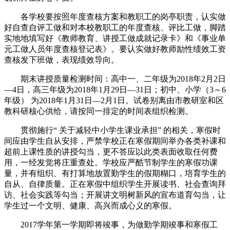
各学校要按照年度查核方案和教职工的岗亭职责，认实做
好自查自评工做和对本校教职工的年度查核、评比工做，脚踏
实地地填写好《教师教育、讲授工做成就记录卡》和《事业单
元工做人员年度查核登记表》。要认实做好教师励性绩效工资
查核发下班做，表现绩效导向。
期末讲授质量检测时间：高中一、二年级为2018年2月2日
—4日，高三年级为2018年1月29日—31日；初中、小学（3～6
年级） 为2018年1月31日—2月1日。试卷别离由市教研室和区
教科研核心供给，请按同一排定的时间表组织检测。
贯彻施行“ 关于减轻中小学生课业承担” 的相关，寒假时
间应由学生自从安排，严禁学校正在寒假期间举办各类补课和
超前上课性质的讲授勾当，更不答应以此类表面收取任何费
用，一经发觉将庄重查处。学校应严酷节制学生的寒假功课
量，并有组织、有打算地放置勤学生的假期糊口，培育学生的
自从、自律质量。正在寒假中组织学生开展读书、社会查询拜
访、社会实践等勾当；开展讲文明树新风的宣布道育勾当，让
学生过一个文明、健康、高兴而成心义的寒假。
2017学年第一学期即将竣事，为做勤学期竣事和寒假工