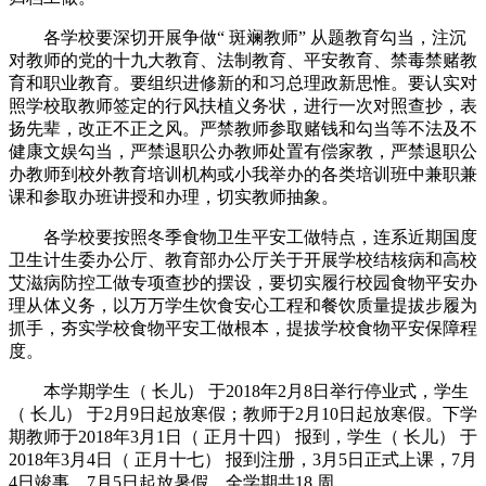
各学校要深切开展争做“ 斑斓教师” 从题教育勾当，注沉
对教师的党的十九大教育、法制教育、平安教育、禁毒禁赌教
育和职业教育。要组织进修新的和习总理政新思惟。要认实对
照学校取教师签定的行风扶植义务状，进行一次对照查抄，表
扬先辈，改正不正之风。严禁教师参取赌钱和勾当等不法及不
健康文娱勾当，严禁退职公办教师处置有偿家教，严禁退职公
办教师到校外教育培训机构或小我举办的各类培训班中兼职兼
课和参取办班讲授和办理，切实教师抽象。
各学校要按照冬季食物卫生平安工做特点，连系近期国度
卫生计生委办公厅、教育部办公厅关于开展学校结核病和高校
艾滋病防控工做专项查抄的摆设，要切实履行校园食物平安办
理从体义务，以万万学生饮食安心工程和餐饮质量提拔步履为
抓手，夯实学校食物平安工做根本，提拔学校食物平安保障程
度。
本学期学生（ 长儿） 于2018年2月8日举行停业式，学生
（ 长儿） 于2月9日起放寒假；教师于2月10日起放寒假。下学
期教师于2018年3月1日（ 正月十四） 报到，学生（ 长儿） 于
2018年3月4日（ 正月十七） 报到注册，3月5日正式上课，7月
4日竣事，7月5日起放暑假，全学期共18 周。