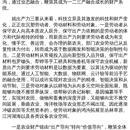
沟，通过业态融合，鞭策其成为一二三产融合成长的财产系
统。
就出产力三要从来看，科技立异及其激发的科技和财产变
化，正正在沉塑劳动者、劳动材料和劳动对象。一是劳动者从
保守农人向高本质农人跃升。保守出产力依赖的是劳动者的体
力和代际相传的经验，而新质出产力则要求劳动者成为有文
化、懂手艺、善运营、会办理的新农夫。部门农业劳动已从反
复性体力付出，转而成为基于数据阐发和智能决策的创制性勾
当。二是劳动材料从常规投入品向新型投入品升级。保守出产
材料包罗锄头、犁铧等手工耕具和拖沓机等保守农业机械，新
质出产力则要求劳动材料是以数据为要素、以算法为驱动的智
能系统。通过人工智能、大数据、物联网、云计较等前沿手艺
的融合使用，可以或许实现对农业出产的精准、智能决策和从
动节制。三是劳动对象从以耕地为从向多元空间全面拓展。既
能够向微不雅世界纵深，借帮标识表记标帜、基因编纂等手
艺，实现对农田、做物和畜禽的深度开辟，又能够向宏不雅空
间延展，垂曲农业、海洋牧场等农业形态不竭出现。因此逐渐
冲破农田等天然资本的，使劳动对象的鸿沟拓展至丛林草原、
江河湖海以及各类设备农业空间。
一是农业财产链由“出产导向”转向“价值导向”，鞭策全体