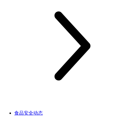
食品安全动态