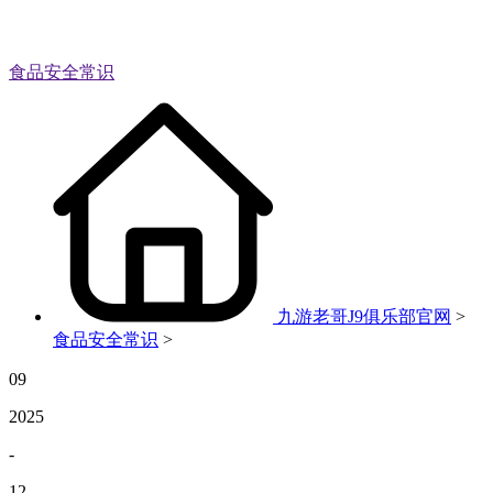
食品安全常识
九游老哥J9俱乐部官网
>
食品安全常识
>
09
2025
-
12