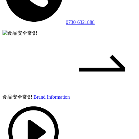
0730-6321888
食品安全常识
Brand Information