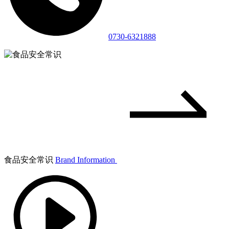
0730-6321888
食品安全常识
Brand Information