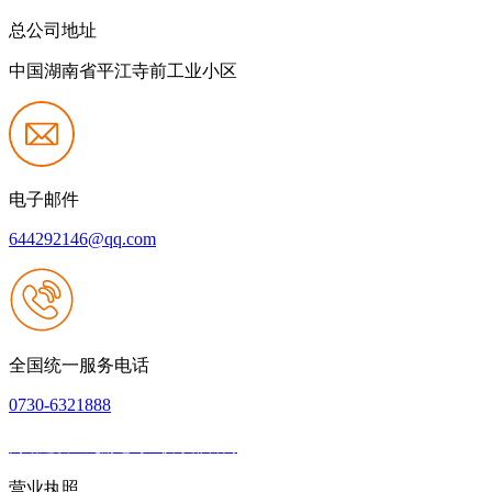
总公司地址
中国湖南省平江寺前工业小区
电子邮件
644292146@qq.com
全国统一服务电话
0730-6321888
网站建设：九游老哥J9俱乐部官网
|
网站地图
本网站支持IPV6
营业执照