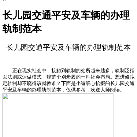
长儿园交通平安及车辆的办理
轨制范本
长儿园交通平安及车辆的办理轨制范本
正在现实社会中，接触到轨制的处所越来越多，轨制泛指
以法则或运做模式，规范个别步履的一种社会布局。想进修拟
定轨制却不晓得该就教谁？下面是小编细心拾掇的长儿园交通
平安及车辆的办理轨制范本，仅供参考，欢送大师阅读。