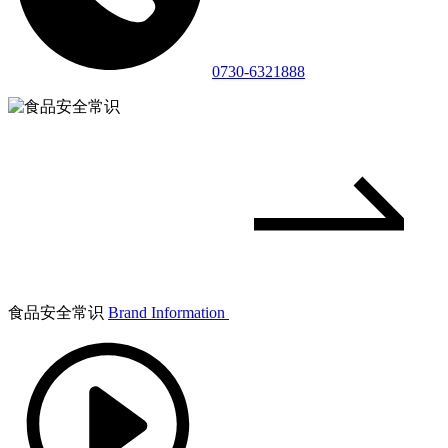
0730-6321888
食品安全常识
Brand Information