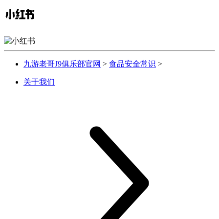
九游老哥J9俱乐部官网
>
食品安全常识
>
关于我们