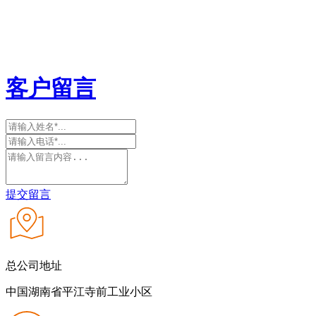
客户留言
提交留言
总公司地址
中国湖南省平江寺前工业小区