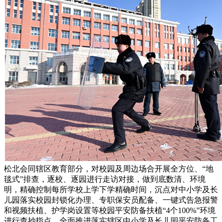
松北会同辖区教育部分，对校园及周边场合开展全方位、“地
毯式”排查，逐校、逐园进行走访对接，做到底数清、环境
明，精确控制每所学校上学下学精确时间，沉点对中小学及长
儿园落实校园封锁化办理、专职保安员配备、一键式告急报警
和视频扶植、护学岗设置等校园平安防备扶植“4个100%”环境
进行查抄指点，全面推进落实辖区中小学及长儿园平安防备工