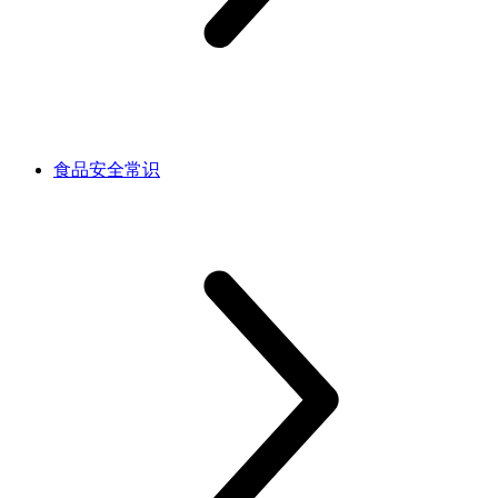
食品安全常识