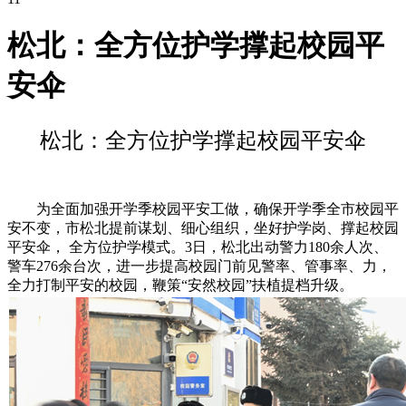
松北：全方位护学撑起校园平
安伞
松北：全方位护学撑起校园平安伞
为全面加强开学季校园平安工做，确保开学季全市校园平
安不变，市松北提前谋划、细心组织，坐好护学岗、撑起校园
平安伞， 全方位护学模式。3日，松北出动警力180余人次、
警车276余台次，进一步提高校园门前见警率、管事率、力，
全力打制平安的校园，鞭策“安然校园”扶植提档升级。