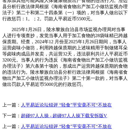
者添加其他可能风险人体健康物质出产食物的违法行为。澄迈
县分析行政法律局根据《海南省食物出产加工小做坊监视办理
法子》第二十和第二十四条第（一）项的，对当事人做出以下
行政惩罚：1。；2。罚款人平易近币5500元。
2025年1月26日，陵水黎族自治县市场监视办理局对当事
人进行专项查抄，发觉当事人用于加工食物的28袋味精已跨越
保质期。经查，2024年12 月份至2025年1月26日期间，当事人
运营卤味小做坊，利用跨越保质期的上述味精用于制做猪耳朵
等卤味肉成品并发卖，共运营32天，违法获利共计人平易近币
3200元。当事人的行为违反《海南省食物出产加工小做坊监视
办理法子》第六条第十项的，形成出产运营跨越保质期的食物
的违法行为。陵水黎族自治县分析行政法律局根据《海南省食
物出产加工小做坊监视办理法子》第二十第一款的，对当事人
做出罚款人平易近币5000元的行政惩罚。
上一篇：
人平易近论坛锐评 “轻食”平安毫不可“不放在
下一篇：
超碰97人人操 - 超碰97人人操下载安拆版V
上一篇：
人平易近论坛锐评 “轻食”平安毫不可“不放在