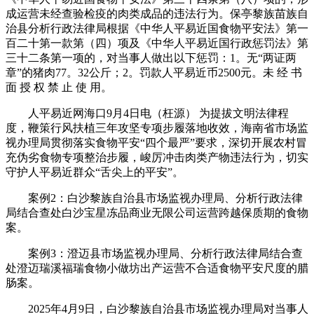
成运营未经查验检疫的肉类成品的违法行为。保亭黎族苗族自
治县分析行政法律局根据《中华人平易近国食物平安法》第一
百二十第一款第（四）项及《中华人平易近国行政惩罚法》第
三十二条第一项的，对当事人做出以下惩罚：1。无“两证两
章”的猪肉77。32公斤；2。罚款人平易近币2500元。未 经 书
面 授 权 禁 止 使 用。
人平易近网海口9月4日电（枉源） 为提拔文明法律程
度，鞭策行风扶植三年攻坚专项步履落地收效，海南省市场监
视办理局贯彻落实食物平安“四个最严”要求，深切开展农村冒
充伪劣食物专项整治步履，峻厉冲击肉类产物违法行为，切实
守护人平易近群众“舌尖上的平安”。
案例2：白沙黎族自治县市场监视办理局、分析行政法律
局结合查处白沙宝星冻品商业无限公司运营跨越保质期的食物
案。
案例3：澄迈县市场监视办理局、分析行政法律局结合查
处澄迈瑞溪福瑞食物小做坊出产运营不合适食物平安尺度的腊
肠案。
2025年4月9日，白沙黎族自治县市场监视办理局对当事人