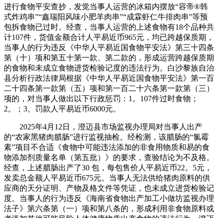
进行食物平安查抄，发觉当事人运营的冰箱内摆放“容帝®韩
式炸鸡串”“鑫瑞阳风味小肥羊肉串”“成霖虾仁牛排肉串”等预
包拆食物已过时。经查，当事人运营的上述食物有18个品种共
计107件，货值金额合计人平易近币965元，均已跨越保质期，
当事人的行为违反《中华人平易近国食物平安法》第三十四条
第（十）项和第五十第一款、第二款的，形成运营跨越保质期
的食物和未成立食物进货检验记度的违法行为。白沙黎族自治
县分析行政法律局根据《中华人平易近国食物平安法》第一百
二十四条第一款第（五）项和第一百二十六条第一款第（三）
项的，对当事人做出以下行政惩罚：1。107件过时食物；
2。；3。罚款人平易近币6000元。
2025年4月12日，澄迈县市场监视办理局对当事人出产
的“农家黑猪肉腊肠”进行监视抽检。经检测，该腊肠的“氯霉
素”项目不合适《食物中可能违法添加的非食用物质和易的食
物添加剂质量名单（第五批）》的要求，查验结论为不及格。
经查，上述腊肠出产了30 包，每包售价人平易近币22。5元，
发卖总金额人平易近币675元。当事人无法供给猪肉原料的供
应商的天分证明、产物及格文件等凭证，也未成立进货检验记
度。当事人的行为违反《海南省食物出产加工小做坊监视办理
法子》第六条第（一）项和第八条的，形成利用非食物原料或