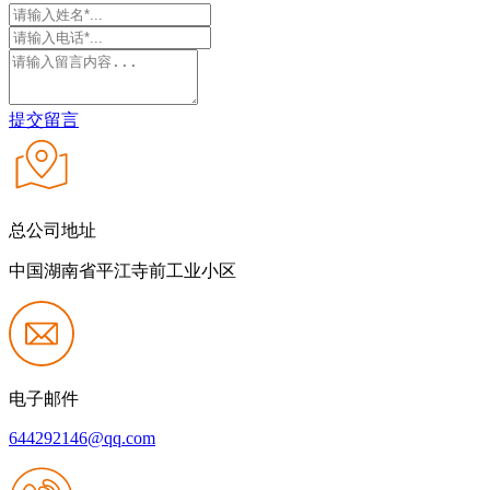
提交留言
总公司地址
中国湖南省平江寺前工业小区
电子邮件
644292146@qq.com