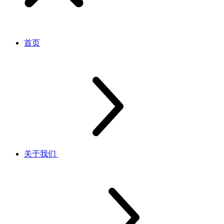
首页
关于我们