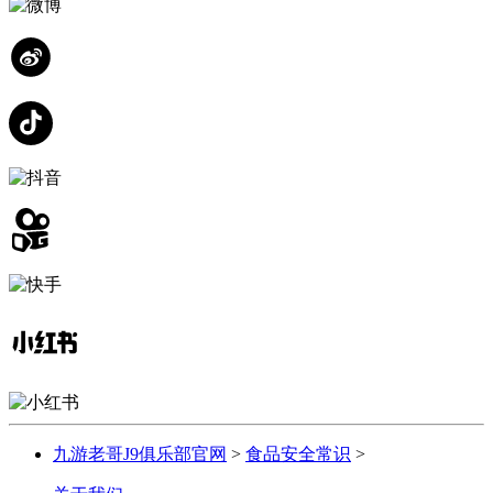
九游老哥J9俱乐部官网
>
食品安全常识
>