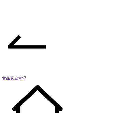
食品安全常识