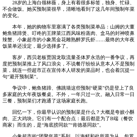
28岁的上海白领林薇，身上有着很多标签，独身、忙碌、
不会做饭。她买预制菜很早，清晰地看到了这几年间预制年菜
的变化。
本年，她的购物车里塞满了各类预制菜单品：山姆的大董
鲍鱼猪蹄煲、叮咚的王牌菜江西风味粉蒸肉、盒马的封神喷鼻
辣蟹、小象超市的小象黑金花雕熟醉罗氏虾……最终的大年夜
饭菜单还没定，最少选择多了。
客岁，西贝老板贾国龙取流量圣体罗永浩的一番争议，再
度把预制菜推上了风口浪尖，不说餐厅纷纷从意本人不是预制
菜，就连一些超市正在宣传本人研发的菜品时，也会着沉提一
句“避开预制菜”。
争议中，鲍鱼猪蹄、佛跳墙这些预制“硬菜”仍是登上了良
多家庭的大年夜饭餐桌。不外，一年只过一次。融入日常一日
三餐，预制菜们才跑通了这场家庭长跑。
回忆一下，你最早认识的预制菜是什么？大概是夸姣小酥
肉、正大鸡块。它们有一个配合点：最后都是为了B端（餐饮
商家）而生的，是“海底捞同款”“肯德基同款”。
小象超市的“团聚年菜”系列，以海鲜和处所菜为从，包罗