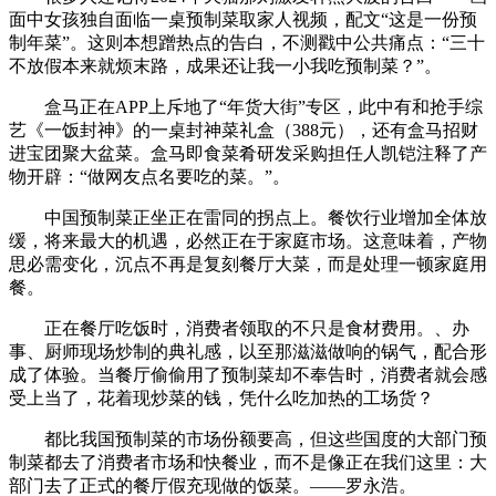
面中女孩独自面临一桌预制菜取家人视频，配文“这是一份预
制年菜”。这则本想蹭热点的告白，不测戳中公共痛点：“三十
不放假本来就烦末路，成果还让我一小我吃预制菜？”。
盒马正在APP上斥地了“年货大街”专区，此中有和抢手综
艺《一饭封神》的一桌封神菜礼盒（388元），还有盒马招财
进宝团聚大盆菜。盒马即食菜肴研发采购担任人凯铠注释了产
物开辟：“做网友点名要吃的菜。”。
中国预制菜正坐正在雷同的拐点上。餐饮行业增加全体放
缓，将来最大的机遇，必然正在于家庭市场。这意味着，产物
思必需变化，沉点不再是复刻餐厅大菜，而是处理一顿家庭用
餐。
正在餐厅吃饭时，消费者领取的不只是食材费用。、办
事、厨师现场炒制的典礼感，以至那滋滋做响的锅气，配合形
成了体验。当餐厅偷偷用了预制菜却不奉告时，消费者就会感
受上当了，花着现炒菜的钱，凭什么吃加热的工场货？
都比我国预制菜的市场份额要高，但这些国度的大部门预
制菜都去了消费者市场和快餐业，而不是像正在我们这里：大
部门去了正式的餐厅假充现做的饭菜。——罗永浩。