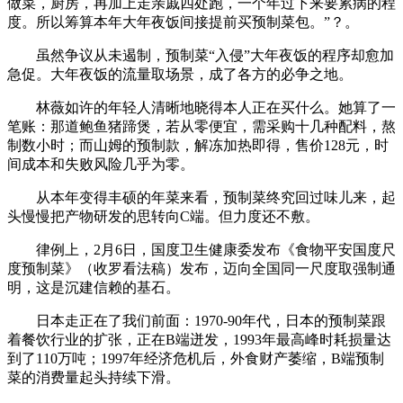
做菜，厨房，再加上走亲戚四处跑，一个年过下来要累病的程
度。所以筹算本年大年夜饭间接提前买预制菜包。”？。
虽然争议从未遏制，预制菜“入侵”大年夜饭的程序却愈加
急促。大年夜饭的流量取场景，成了各方的必争之地。
林薇如许的年轻人清晰地晓得本人正在买什么。她算了一
笔账：那道鲍鱼猪蹄煲，若从零便宜，需采购十几种配料，熬
制数小时；而山姆的预制款，解冻加热即得，售价128元，时
间成本和失败风险几乎为零。
从本年变得丰硕的年菜来看，预制菜终究回过味儿来，起
头慢慢把产物研发的思转向C端。但力度还不敷。
律例上，2月6日，国度卫生健康委发布《食物平安国度尺
度预制菜》（收罗看法稿）发布，迈向全国同一尺度取强制通
明，这是沉建信赖的基石。
日本走正在了我们前面：1970-90年代，日本的预制菜跟
着餐饮行业的扩张，正在B端迸发，1993年最高峰时耗损量达
到了110万吨；1997年经济危机后，外食财产萎缩，B端预制
菜的消费量起头持续下滑。