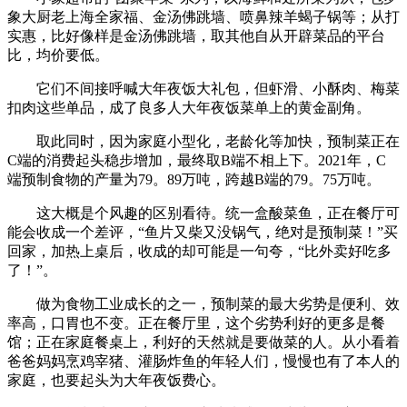
象大厨老上海全家福、金汤佛跳墙、喷鼻辣羊蝎子锅等；从打
实惠，比好像样是金汤佛跳墙，取其他自从开辟菜品的平台
比，均价要低。
它们不间接呼喊大年夜饭大礼包，但虾滑、小酥肉、梅菜
扣肉这些单品，成了良多人大年夜饭菜单上的黄金副角。
取此同时，因为家庭小型化，老龄化等加快，预制菜正在
C端的消费起头稳步增加，最终取B端不相上下。2021年，C
端预制食物的产量为79。89万吨，跨越B端的79。75万吨。
这大概是个风趣的区别看待。统一盒酸菜鱼，正在餐厅可
能会收成一个差评，“鱼片又柴又没锅气，绝对是预制菜！”买
回家，加热上桌后，收成的却可能是一句夸，“比外卖好吃多
了！”。
做为食物工业成长的之一，预制菜的最大劣势是便利、效
率高，口胃也不变。正在餐厅里，这个劣势利好的更多是餐
馆；正在家庭餐桌上，利好的天然就是要做菜的人。从小看着
爸爸妈妈烹鸡宰猪、灌肠炸鱼的年轻人们，慢慢也有了本人的
家庭，也要起头为大年夜饭费心。