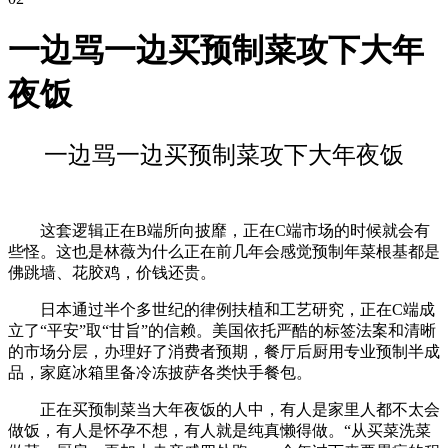
一边骂一边买预制菜攻下大年
夜饭
一边骂一边买预制菜攻下大年夜饭
这套逻辑正在B端所向披靡，正在C端市场的时候就会有
些怪。这也是林薇为什么正在前几年会感觉预制年菜根基都是
佛跳墙、花胶鸡，价钱还贵。
日本通过半个多世纪的律例扶植和工艺研究，正在C端成
立了“平安”取“甘旨”的信赖。美国依托严酷的标签法案和清晰
的市场分层，办理好了消费者预期，餐厅后厨用专业预制半成
品，家庭冰箱里备冷冻披萨各类快手餐包。
正在买预制菜当大年夜饭的人中，有人是家里人都不太会
做饭，有人是怀孕不想，有人就是纯真懒得做。“从买菜洗菜