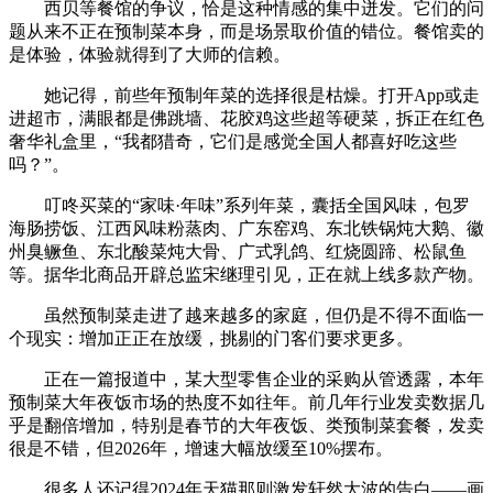
西贝等餐馆的争议，恰是这种情感的集中迸发。它们的问
题从来不正在预制菜本身，而是场景取价值的错位。餐馆卖的
是体验，体验就得到了大师的信赖。
她记得，前些年预制年菜的选择很是枯燥。打开App或走
进超市，满眼都是佛跳墙、花胶鸡这些超等硬菜，拆正在红色
奢华礼盒里，“我都猎奇，它们是感觉全国人都喜好吃这些
吗？”。
叮咚买菜的“家味·年味”系列年菜，囊括全国风味，包罗
海肠捞饭、江西风味粉蒸肉、广东窑鸡、东北铁锅炖大鹅、徽
州臭鳜鱼、东北酸菜炖大骨、广式乳鸽、红烧圆蹄、松鼠鱼
等。据华北商品开辟总监宋继理引见，正在就上线多款产物。
虽然预制菜走进了越来越多的家庭，但仍是不得不面临一
个现实：增加正正在放缓，挑剔的门客们要求更多。
正在一篇报道中，某大型零售企业的采购从管透露，本年
预制菜大年夜饭市场的热度不如往年。前几年行业发卖数据几
乎是翻倍增加，特别是春节的大年夜饭、类预制菜套餐，发卖
很是不错，但2026年，增速大幅放缓至10%摆布。
很多人还记得2024年天猫那则激发轩然大波的告白——画