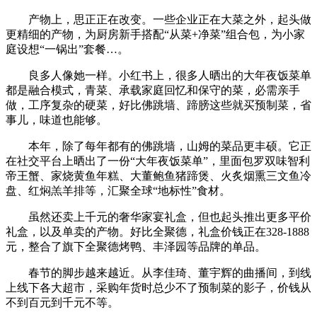
产物上，思正正在改变。一些企业正在大菜之外，起头做
更精细的产物，为厨房新手搭配“从菜+净菜”组合包，为小家
庭设想“一锅出”套餐…。
良多人像她一样。小红书上，很多人晒出的大年夜饭菜单
都是融合模式，青菜、承载家庭回忆和保守的菜，必需亲手
做，工序复杂的硬菜，好比佛跳墙、蹄膀这些就买预制菜，省
事儿，味道也能够。
本年，除了每年都有的佛跳墙，山姆的菜品更丰硕。它正
在社交平台上晒出了一份“大年夜饭菜单”，里面包罗双味智利
帝王蟹、家烧黄鱼年糕、大董鲍鱼猪蹄煲、火炙烟熏三文鱼冷
盘、红焖羔羊排等，汇聚全球“地标性”食材。
虽然还卖上千元的奢华家宴礼盒，但也起头推出更多平价
礼盒，以及单卖的产物。好比全聚德，礼盒价钱正在328-1888
元，整合了旗下全聚德烤鸭、丰泽园等品牌的单品。
春节的脚步越来越近。从李佳琦、董宇辉的曲播间，到线
上线下各大超市，采购年货时总少不了预制菜的影子，价钱从
不到百元到千元不等。