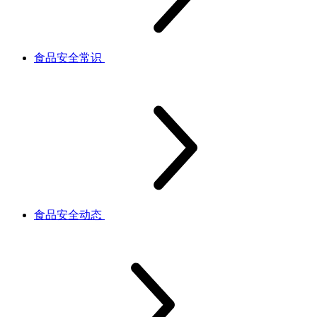
食品安全常识
食品安全动态