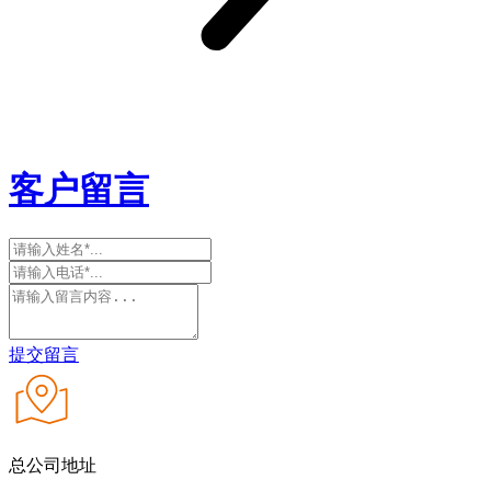
客户留言
提交留言
总公司地址