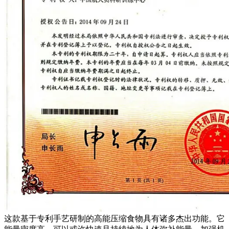
这款基于专利手艺研制的高能压缩食物具有诸多杰出功能。它