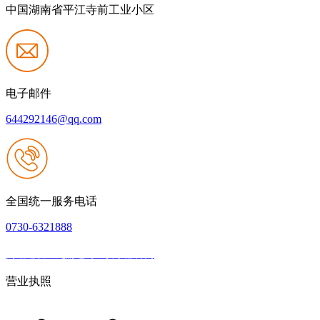
中国湖南省平江寺前工业小区
电子邮件
644292146@qq.com
全国统一服务电话
0730-6321888
网站建设：九游老哥J9俱乐部官网
|
网站地图
本网站支持IPV6
营业执照