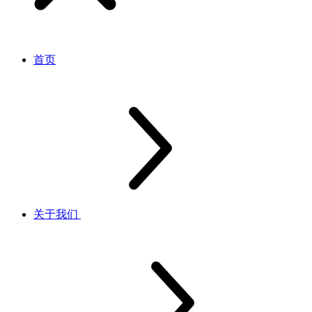
首页
关于我们