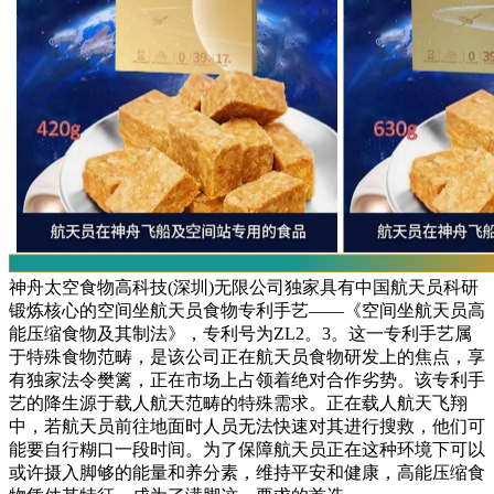
神舟太空食物高科技(深圳)无限公司独家具有中国航天员科研
锻炼核心的空间坐航天员食物专利手艺——《空间坐航天员高
能压缩食物及其制法》，专利号为ZL2。3。这一专利手艺属
于特殊食物范畴，是该公司正在航天员食物研发上的焦点，享
有独家法令樊篱，正在市场上占领着绝对合作劣势。该专利手
艺的降生源于载人航天范畴的特殊需求。正在载人航天飞翔
中，若航天员前往地面时人员无法快速对其进行搜救，他们可
能要自行糊口一段时间。为了保障航天员正在这种环境下可以
或许摄入脚够的能量和养分素，维持平安和健康，高能压缩食