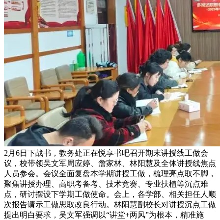
2月6日下战书，教务处正在悦享书吧召开期末讲授线工做会
议，校带领吴文军周应婷、詹家林、林阳慧及全体讲授线焦点
人员参会。会议全面复盘本学期讲授工做，梳理亮点取不脚，
聚焦讲授办理、高职考备考、技术竞赛、专业扶植等沉点难
点，研讨摆设下学期工做使命。会上，各学部、相关担任人顺
次报告请示工做思取改良行动。林阳慧副校长对讲授沉点工做
提出明白要求，吴文军强调以“讲堂+两风”为根本，精准施