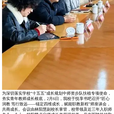
为深切落实学校“十五五”成长规划中师资步队扶植专项使命，
夯实青年教师成长根底，2月6日，我校于悦享书吧召开“匠心
润教 笃行致远——锚定四维成长，赋能职教新程”师座谈会，
共商成长。会议由林阳慧副校长掌管，校带领及近三年入职师