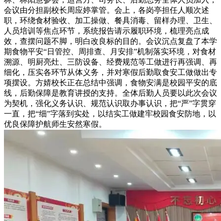
会议由分担副校长周应婷掌管。会上，各岗亭担任人顺次述
职，环绕食材验收、加工操做、餐具消毒、留样办理、卫生、
人员培训等焦点环节，系统报告请示履职环境，梳理亮点成
效，查摆问题不脚，明白改良标的目的。会议沉点复盘了本学
期食物平安“日管控、周排查、月安排”机制落实环境，对食材
溯源、明厨亮灶、三防设备、经费规范等工做进行再强调、再
细化，压实各环节从体义务，并对寒假后勤取食安工做做出专
项摆设。方婧校长正在总结中强调，食物安满是校园平安的底
线，后勤保障是教育讲授的支持。全体后勤人员要以此次会议
为契机，强化义务认识、规范认识取办事认识，把“严”字贯穿
一直，把“细”字落到实处，以结实工做建牢校园食安防地，以
优良保障护航师生安然寒假。