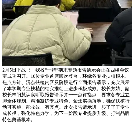
2月5日下战书，我校“一特”期末专题报告请示会正在四楼会议
室成功召开。10位专业首席顺次登台，环绕各专业扶植根本、
焦点方针、沉点扶植内容及阶段进行全面报告请示，充实展示
了本学期专业扶植的结实推朝上进步积极成效。校长方婧、副
校长林阳慧认实听取报告请示并一一点评指点，要求各专业立
脚全体规划、精准凝练专业特色、聚焦实操落地，确保扶植行
动可实施、能收效、有亮点。此次报告请示进一步了了了专业
成长径，强化特色办学，为下一阶段专业提质升级、打制品牌
特色奠基根本。