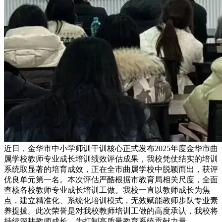
近日，金华市中小学师训干训核心正式发布2025年度金华市曲
属学校教师专业成长培训绩效评估成果，我校凭仗结实的培训
系统取显著的培育成效，正在全市曲属学校中脱颖而出，获评
优良单元第一名。本次评估严酷根据市教育局相关尺度，全面
查核各校教师专业成长培训工做。我校一直以教师成长为焦
点，建立精准化、系统化培训模式，无效赋能教师步队专业素
养提拔。此次荣誉是对我校教师培训工做的高度承认，我校将
持续深耕教师成长，为打制高质量教育系统贡献力量。