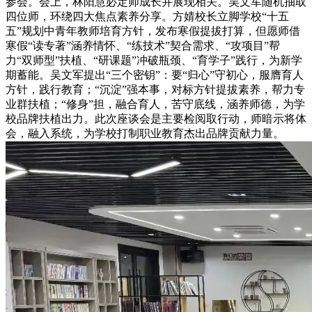
参会。会上，林阳慧必定师成长并展现相关。吴文军随机抽取
四位师，环绕四大焦点素养分享。方婧校长立脚学校“十五
五”规划中青年教师培育方针，发布寒假提拔打算，但愿师借
寒假“读专著”涵养情怀、“练技术”契合需求、“攻项目”帮
力“双师型”扶植、“研课题”冲破瓶颈、“育学子”践行，为新学
期蓄能。吴文军提出“三个密钥”：要“归心”守初心，服膺育人
方针，践行教育；“沉淀”强本事，对标方针提拔素养，帮力专
业群扶植；“修身”担，融合育人，苦守底线，涵养师德，为学
校品牌扶植出力。此次座谈会是主要检阅取行动，师暗示将体
会，融入系统，为学校打制职业教育杰出品牌贡献力量。