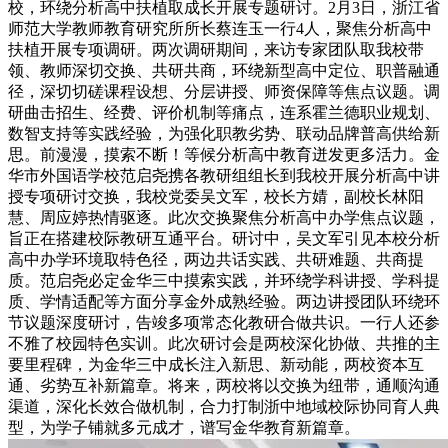
校，环绕分析高中扶植取成长开展专题研讨。2月3日，浙江省
师范大学教师教育研究所所长蔡连玉一行4人，聚焦分析高中
扶植开展专项调研。两次调研期间，来访专家团队取我校带
领、教师深切交换、共研共商，环绕新型高中定位、职普融通
径，深切切磋课程设想、分层讲授、师资保障等焦点议题。调
研曲击招生、经费、评价机制等痛点，连系霍兰德职业规划、
数智支持等实践经验，为强化职教劣势、联动品牌普高供给新
思。前漫漫，摸索不断！等候分析高中教育迸发更多活力。金
华市外国语学校范启尧携各教研组组长到我校开展分析高中讲
授专项研讨交换，我校党委吴文军，校长方婧，副校长林阳
慧、周应婷热情驱逐。此次交换聚焦分析高中办学焦点议题，
旨正在搭建校际教研互通平台。研讨中，吴文军引见本校分析
高中办学环境取特色径，两边共话实践、共研难题、共商提
质。范启尧必定金华三中摸索实践，并环绕学科讲授、学科提
质、学情适配等方面分享金外成熟经验。两边讲授团队环绕环
节议题深度研讨，告竣多项常态化教研合做共识。一行人还参
不雅了校园特色实训。此次研讨会是两校深化协做、共推的主
要里程碑，为金华三中成长注入新思、新动能，两校资本互
通、劣势互补新篇章。将来，两校将以交换为纽带，通顺沟通
渠道，深化长效合做机制，合力打制浙中地域校际协同育人典
型，为学子铺就多元成才，谱写金华教育新篇章。