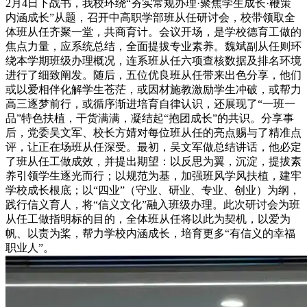
2月4日下战书，我校环绕“夯实常规办理·聚焦学生成长·鞭策
内涵成长”从题，召开中高职学部班从任研讨会，校带领取全
体班从任齐聚一堂，共商育计。会议开场，是学校德育工做的
焦点力量，应系统总结，全面提拔专业素养。魏斌副从任则环
绕本学期班级办理概况，连系班从任六项查核数据及排名环境
进行了细致阐发。随后，五位优良班从任带来出色分享，他们
或以爱相伴化解学生苍茫，或因材施教激励学生冲破，或帮力
高三逐梦前行，或循序渐进培育自律认识，还展现了“一班一
品”特色扶植，干货满满，凝结起“抱团成长”的共识。分享事
后，党委吴文军、校长方婧对每位班从任的亮点赐与了精准点
评，让正在场班从任深受。最初，吴文军做总结讲话，他必定
了班从任工做成效，并提出期望：以反思为翼，沉淀，提拔素
养引领学生逐光而行；以规范为基，加强班风学风扶植，建牢
学校成长根底；以“四业”（守业、研业、专业、创业）为纲，
践行信义育人，将“信义文化”融入班级办理。此次研讨会为班
从任工做指明标的目的，全体班从任将以此为契机，以爱为
帆、以责为桨，帮力学校内涵成长，培育更多“有信义的幸福
职业人”。