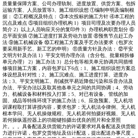
质量量保障方案、公司办理轨制、进度放置、供货方案、包拆
运输方案、人员放置等3、施工组织设想 ①编制申明及编制根
据： ②工程概况及特点： ③本次投标的施工方针 ④本工程的
沉点及难点 ⑤项目组织办理机构 1）项目司理及次要办理人员
简介 2）以上人员响应天分的复印件 3）办理机构职责划分 ⑥
总平面安插 ⑦施工进度打算及劳动力放置 ⑧预售节点赶工办
法 ⑨施工机械设备 ⑩工程施工方案及手艺办法要求（包罗次
要采用新手艺、新工艺的申明） ⑪质量方针及办法： ⑫平安
文明方针及办法 1）平安文明办理办法（含分包、批量精拆修
单元办理） 2）施工办法 3）总分包等相关单元协调共同措维
修项目施工方案，内容包罗以下6点：1、施工组织设想方案总
体设想及针对性；2、施工沉难点、施工进度打算、进度办
法；3、平安文明施工、削减扰平易近降低污染和乐音办法及
办法、平安办法以及取其他各单元之间的共同协调；4、劳动
力、机械设备和材料投入打算；5、对已有设备、管线的加
固、成品等特殊环境下的施工办法；6、应急预案。无人机培
训课程取打算讲授内容，要求包罗：无人机法令律例、无人机
根本学问、无人机操做规程、无人机若何拍摄好视频、无人机
若何操纵遥控器上的功能键拍摄出优良的照片和全景照
片。。。具备配送及供货能力的许诺要求对具备配送及供货能
力进行许诺，包罗交货地址及估计配送，提出配送办事尺度，