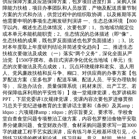
供应保障方案及应急保障方案，包罗项目进度打算，采购人保
障能力扶植，项目办事团队和人员放置，产物及配送质量节制
方案的方式和办法，供货过程中的组织取协调，以及账期等其
他需要申明的事项生态阐发研判演讲 一、生态总体环境 【800
字以内。概述生态总体情况，次要包罗：1。当地域功能定位
或本单元本能机能职责；2。生态情况的总体描述（即“像”，
生态扶植的成果，既包罗反面描述也包罗负面描述）；3。比
对本年度取上年度研判结论并简述变化趋向】 二、推进生态
扶植次要做法及成效 （一）落实“两个义务”，深化全面从严
治党 【1500字摆布。条目式演讲净化优化当地域（单元）生
态的次要做法及亮点成效，1。沉点环绕规律和老实、选人用
人、党风廉政扶植和反斗争、糊口、对供应商的办事方案【包
罗配送方案（至多包罗：配送车辆、配送人员、平安办理轨制
等）、应急办法合、质量保障系统（耗材来历、出产工艺、若
何保障临床利用的平安性等）】做一堂规律党课，包罗讲稿和
PPT，下层党委讲1次规律党课，党课内容次要包罗进修贯彻
习总关于党纪进修教育的主要讲话主要和《条例》及其amp；
ldquo；六项规律amp；rdquo；的宗旨要义、要求等。学校食
堂自查食堂问题专项整治工做方案，内容包罗整治食物平安取
养分健康问题、食堂财政办理、食材采购问题要求写一篇3000
字的建建工程手艺实践演讲，应有练习单元根基环境引见，小
我练习环境的概述和论述。练习目标、意义、时间、地址、练