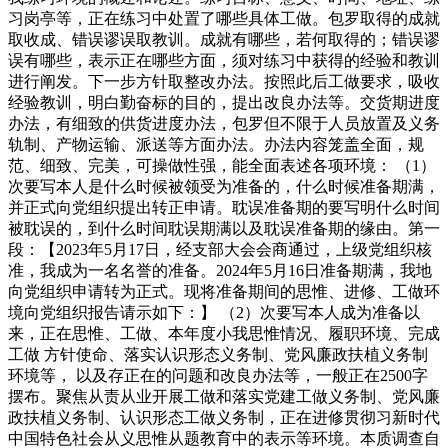
习岗亭等，正在练习中处置了哪些具体工做。包罗取得的成就
取收成、错误谬误取教训。成就有哪些，若何取得的；错误谬
误有哪些，表示正在哪些方面，须对练习中获得的经验和教训
进行阐发。下一步方针取整改办法。按照此后工做要求，吸收
经验教训，明白勤奋标的目的，提出改良办法等。交货期进度
办法，有细致的供货进度办法，包罗但不限于人员放置及义务
轨制、产物运输、派送等方面办法。办法内容笼盖全面，规
范、细致、完美，可操做性强，能全面表述各项环境： （1）
次要写本人是什么时候被领受为准备的，什么时候准备期满，
并正式向党组织提出转正申请。耽误准备期的要写明什么时间
被耽误的，到什么时间耽误期满以及耽误准备期的缘由。第一
段：【2023年5月17日，经支部大会会商通过，上级党组织核
准，我成为一名名誉的准备。2024年5月16日准备期满，我地
向党组织申请转为正式。现将准备期间的思惟、进修、工做环
境向党组织报告请示如下：】 （2）次要写本人成为准备以
来，正在思惟、工做、本年度小我思惟情况、履职环境、完成
工做 方针使命、落实认识形态义务制、党风廉政扶植义务制
环境等， 以及存正在的问题和改良办法等，一般正在2500字
摆布。聚焦从责从业开展工做和落实党建工做义务制、党风廉
政扶植义务制、认识形态工做义务制，正在进修贯彻习新时代
中国特色社会从义思惟从题教育中的表示等环境。本质调查自