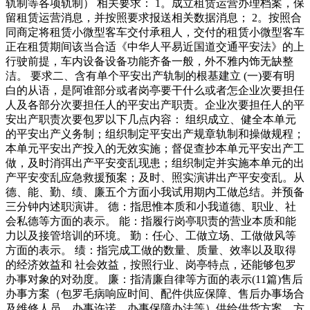
轨制等各项轨制） 相关要求： 1。成立租赁运营办理档案，保
留租赁运营消息，并按照要求报送相关数据消息； 2。按照合
同商定将租赁小微型客车交付承租人，交付的租赁小微型客车
正在租赁期间该当合适《中华人平易近国道交通平安法》的上
行驶前提，车内设备设备功能齐备一般，外不雅内饰无缺整
洁。 要求二、含有单个平安出产轨制的根基建立 (一)要有明
白的从语，是阿谁部分或者岗亭要干什么或者怎企业次要担任
人及各部分次要担任人的平安出产职责。企业次要担任人的平
安出产职责次要包罗以下几点内容： 组织成立、健全本单元
的平安出产义务制；组织制定平安出产规章轨制和操做规程；
本单元平安出产投入的无效实施；督促查抄本单元平安出产工
做，及时消弭出产平安变乱现患；组织制定并实施本单元的出
产平安变乱应急救援预案；及时、照实演讲出产平安变乱。从
德、能、勤、绩、廉五个方面小我试用期内工做总结。并预备
三分钟内述职演讲。 德：指思惟本质和小我道德、职业、社
会私德等方面的表示。 能：指履行岗亭职责的营业本质和能
力以及接管培训的环境。 勤：任心、工做立场、工做做风等
方面的表示。 绩：指完成工做的数量、质量、效率以及取得
的经济效益和 社会效益，按照行业、岗亭特点，还能够包罗
办事对象的对劲度。 廉：指清廉自律等方面的表示(11篇)售后
办事方案（包罗毛病响应时间、配件供应保障、售后办事场合
及维修人员、办事许诺、办事保障办法等）供给供货方案，方