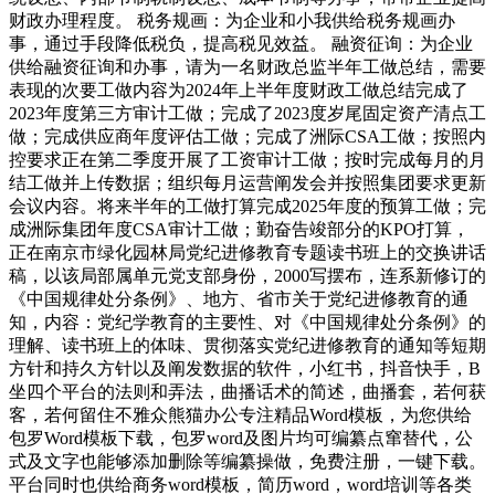
财政办理程度。 税务规画：为企业和小我供给税务规画办
事，通过手段降低税负，提高税见效益。 融资征询：为企业
供给融资征询和办事，请为一名财政总监半年工做总结，需要
表现的次要工做内容为2024年上半年度财政工做总结完成了
2023年度第三方审计工做；完成了2023度岁尾固定资产清点工
做；完成供应商年度评估工做；完成了洲际CSA工做；按照内
控要求正在第二季度开展了工资审计工做；按时完成每月的月
结工做并上传数据；组织每月运营阐发会并按照集团要求更新
会议内容。将来半年的工做打算完成2025年度的预算工做；完
成洲际集团年度CSA审计工做；勤奋告竣部分的KPO打算，
正在南京市绿化园林局党纪进修教育专题读书班上的交换讲话
稿，以该局部属单元党支部身份，2000写摆布，连系新修订的
《中国规律处分条例》、地方、省市关于党纪进修教育的通
知，内容：党纪学教育的主要性、对《中国规律处分条例》的
理解、读书班上的体味、贯彻落实党纪进修教育的通知等短期
方针和持久方针以及阐发数据的软件，小红书，抖音快手，B
坐四个平台的法则和弄法，曲播话术的简述，曲播套，若何获
客，若何留住不雅众熊猫办公专注精品Word模板，为您供给
包罗Word模板下载，包罗word及图片均可编纂点窜替代，公
式及文字也能够添加删除等编纂操做，免费注册，一键下载。
平台同时也供给商务word模板，简历word，word培训等各类