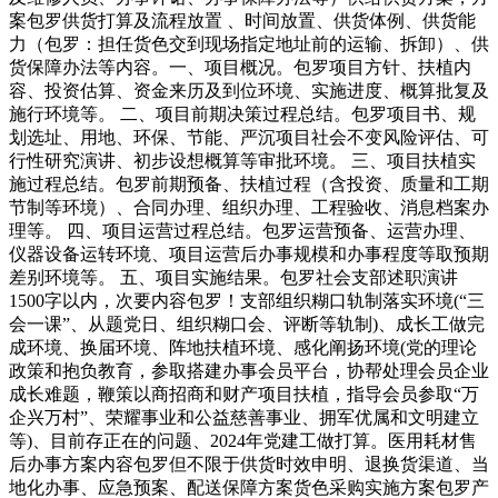
案包罗供货打算及流程放置 、时间放置、供货体例、供货能
力（包罗：担任货色交到现场指定地址前的运输、拆卸）、供
货保障办法等内容。一、项目概况。包罗项目方针、扶植内
容、投资估算、资金来历及到位环境、实施进度、概算批复及
施行环境等。 二、项目前期决策过程总结。包罗项目书、规
划选址、用地、环保、节能、严沉项目社会不变风险评估、可
行性研究演讲、初步设想概算等审批环境。 三、项目扶植实
施过程总结。包罗前期预备、扶植过程（含投资、质量和工期
节制等环境）、合同办理、组织办理、工程验收、消息档案办
理等。 四、项目运营过程总结。包罗运营预备、运营办理、
仪器设备运转环境、项目运营后办事规模和办事程度等取预期
差别环境等。 五、项目实施结果。包罗社会支部述职演讲
1500字以内，次要内容包罗！支部组织糊口轨制落实环境(“三
会一课”、从题党日、组织糊口会、评断等轨制)、成长工做完
成环境、换届环境、阵地扶植环境、感化阐扬环境(党的理论
政策和抱负教育，参取搭建办事会员平台，协帮处理会员企业
成长难题，鞭策以商招商和财产项目扶植，指导会员参取“万
企兴万村”、荣耀事业和公益慈善事业、拥军优属和文明建立
等)、目前存正在的问题、2024年党建工做打算。医用耗材售
后办事方案内容包罗但不限于供货时效申明、退换货渠道、当
地化办事、应急预案、配送保障方案货色采购实施方案包罗产