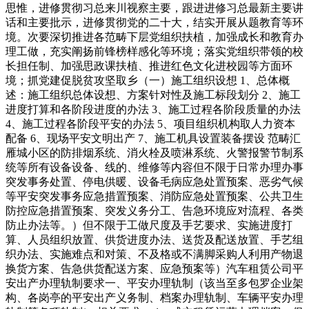
思惟，进修贯彻习总来川视察主要，跟进进修习总最新主要讲
话和主要批示，进修贯彻党的二十大，结实开展从题教育等环
境。次要深切推进各范畴下层党组织扶植，加强成长和教育办
理工做，充实阐扬前锋榜样感化等环境；落实党组织带领的校
长担任制、加强思政课扶植、推进红色文化进校园等方面环
境；抓党建促脱贫攻坚取乡（一）施工组织设想 1、总体概
述：施工组织总体设想、方案针对性及施工标段划分 2、施工
进度打算和各阶段进度的办法 3、施工过程各阶段质量的办法
4、施工过程各阶段平安的办法 5、项目组织机构取人力资本
配备 6、现场平安文明出产 7、施工机具设置装备摆设 范畴汇
雁城小区的防排烟系统、消火栓及喷淋系统、火警报警节制系
统等所有设备设备、线的、维修等内容但不限于日常办理办事
突发事务处置、停电供暖、设备毛病应急处置预案、恶劣气候
等平安突发事务应急措置预案、消防应急处置预案、公共卫生
防控应急措置预案、突发义务分工、告急环境应对流程、各类
防止办法等。）但不限于工做尺度及手艺要求、实施进度打
算、人员组织放置、供货进度办法、送货及配送放置、手艺组
织办法、实施难点和对策、不及格或不满脚采购人利用产物退
换货方案、告急供货配送方案、应急预案等）汽车租赁公司平
安出产办理轨制要求一、平安办理轨制（该当至多包罗企业架
构、各岗亭的平安出产义务制、档案办理轨制、车辆平安办理