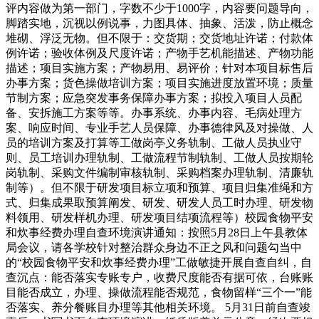
评内容做为第一部门，字数不少于1000字，内容要问题导向，
脚踏实地，沉视以例说事，力图具体、抽象、活泼，防止概念
堆砌、浮泛无物。但不限于：交货期；交货地址许诺；付款体
例许诺；验收体例及尺度许诺；产物手艺机能描述、产物功能
描述；项目实施方案；产物易用、易评价；针对本项目标售后
办事方案；货色操做培训方案；项目实施进度放置环境；质量
节制方案；应急突发事务保障办事方案；拟投入项目人员配
备、安拆施工方案等等。办事系统、办事内容、毛病处理方
案、响应时间、专业手艺人员保障、办事德律风及对操做、人
员的培训方案及打算等工做岗亭义务轨制、工做人员执业守
则、员工培训办理轨制、工做流程节制轨制、工做人员按期轮
岗轨制、采购文件编制审核轨制、采购档案办理轨制、清廉轨
制等）。但不限于研发项目标立项和预算、项目归集准绳和方
式、归集成果取预算阐发、研发、研发人员工时办理、研发物
料领用、研发样机办理、研发项目结项流程等）校园食物平安
和炊事经费办理自查环境演讲通知：按照5月28日上午县教体
局会议，请各学校针对整治群众身边不正之风和问题勾当中
的“校园食物平安和炊事经费办理”工做敏捷开展自查自纠，自
查沉点：能否落实专账专户，收费尺度能否有据可依，台账账
目能否成立，办理、操做流程能否规范，食物留样“三个一”能
否落实、养分餐账目办理等其他相关环境。 5月31日前自查竣