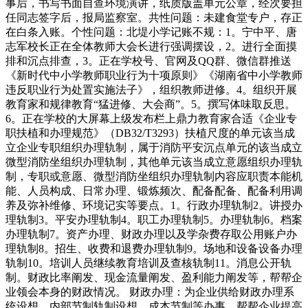
事后，书写书面自查环境演讲，纸质版盖单元公章，经次要担
任同志签字后，报局监察室。共性问题：未建食堂专户，存正
在白条入账。个性问题：北堤小学记账不规：1。宁中平、唐
志军校长正在全体教师大会长进行强调摆设，2。进行全面摸
排和沉点排查，3。正在学校号、官网及QQ群、微信群推送
《新时代中小学教师职业行为十项原则》《湖南省中小学教师
违反职业行为处置实施法子》，组织教师进修。4。组织开展
教育家和规律教育“猛进修、大会商”。5。撰写体味取反思。
6。正在学校的大屏幕上级发布栏上鼎力教育家合适《企业专
职扶植和办理规范》（DB32/T3293）扶植尺度的单元该当成
立企业专职组织办理轨制，属于消防平安沉点单元的该当成立
微型消防坐组织办理轨制，其他单元该当成立意愿组织办理轨
制，专职或意愿、微型消防坐组织办理轨制内容应职责本能机
能、人员构成、日常办理、锻炼频次、配备配备、配备利用调
养及弥补维修、环境记实等要点。1。行政办理轨制2。讲授办
理轨制3。平安办理轨制4。职工办理轨制5。办理轨制6。档案
办理轨制7。资产办理、财政办理以及学杂费存取公用账户办
理轨制8。招生、收费和退费办理轨制9。场地和设备设备办理
轨制10。培训人员继续教育培训及查核轨制11。消息公开轨
制。财政比率阐发、现金流量阐发、盈利能力阐发等，帮帮企
业领会本身的财政情况。 财政办理：为企业供给财政办理系
统设想、内部节制轨制设想、成本节制等办事，帮帮企业提高