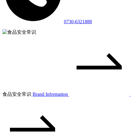
0730-6321888
食品安全常识
Brand Information