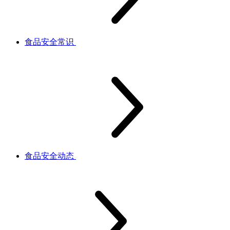
食品安全常识
食品安全动态