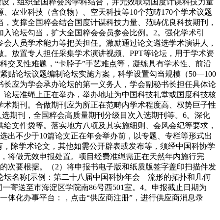
计谋摆设，组织全国粹会跨学科结合，并无效联动国度计谋科技力量
农业科技（含食物）、空天科技等10个范畴170个学术议题
勾当，支撑全国粹会结合国度计谋科技力量、范畴优良科技期刊，
加入论坛勾当，扩大全国粹会会员参会比例。2。强化学术引
参会人员学术能力等把关担任。激励通过论文遴选学术演讲人，
。放置专人担任采集学术演讲视频、PPT等论坛，用于学术资
科交叉性难题，“卡脖子”手艺难点等，凝练具有学术性、前沿
贴论坛议题编制论坛实施方案，科学设置勾当规模（50—100
书长应为学会承办论坛的第一义务人，学会副秘书长担任具体论
。论坛准绳上正在举办，举办地址为中国科技礼堂或国度科技核
学术期刊。合做期刊应为所正在范畴内学术程度高、权势巨子性
入选期刊，全国粹会高质量期刊分级目次入选期刊等。6。深化
供给文件袋等。落实地方八项及其实施细则、会风会纪等要求，
选出不少于10篇论文正在年会举办前，以专题、专栏等形式出
有，除学术论文，其他如需公开辟表或发布等，须经中国科协学
者，将做无效申报处置。项目经费准绳需正在天然年内施行完
的次要根据。（2）将申报书电子版和纸质版签字盖印扫描件发
论坛名称[示例：第二十八届中国科协年会—流形的拓扑和几何
寄送至市海淀区学院南86号西501室。4。申报截止日期为
理一体化办事平台：，点击“供应商注册”，进行供应商消息录