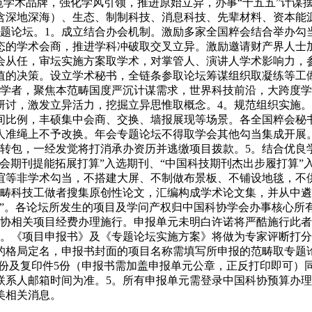
技界示范学术品牌，强化学风引领，推进原始立异，办事“十五五”
深地深海）、生态、制制科技、消息科技、先辈材料、资本能源、
专题论坛。1。成立结合办会机制。激励多家全国粹会结合举办
态的学术会商，推进学科冲破取交叉立异。激励邀请财产界人士
会从任，审坛实施方案取学术，对掌管人、演讲人学术影响力，
值的决策。设立学术秘书，全链条参取论坛筹谋组织取凝练等工做
学者，聚焦本范畴国度严沉计谋需求，世界科技前沿，大跨度学
讨，激发立异活力，挖掘立异思惟取概念。4。规范组织实施。紧
间比例，丰硕集中会商、交换、墙报展现等场景。各全国粹会秘
人准绳上不予改换。年会专题论坛不得取学会其他勾当集成开展
禁转包，一经发觉将打消承办资历并逃缴项目拨款。5。结合优良
会期刊提能拓展打算”入选期刊、“中国科技期刊杰出步履打算”
谊等非学术勾当，不搭建大屏、不制做布景板、不铺设地毯，不
畴科技工做者搜集原创性论文，汇编构成学术论文集，并从中遴
文”。各论坛所发生的项目及学问产权归中国科协学会办事核心所
科协相关项目经费办理施行。申报单元未明白许诺将严酷施行此
》。《项目申报书》及《专题论坛实施方案》将做为专家评断打分
”的格局定名，申报书封面的项目名称需填写所申报的范畴取专题
份及复印件5份（申报书需加盖申报单元公章，正反打印即可）同一
件送达联系人邮箱时间为准。5。所有申报单元需登录中国科协预算办
美相关消息。