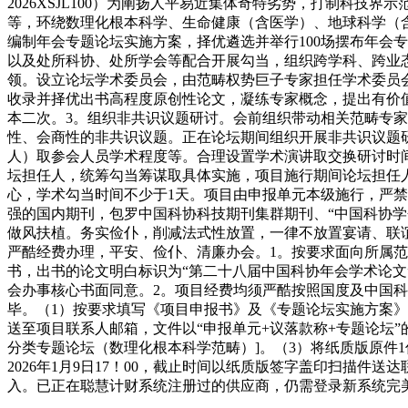
2026XSJL100）为阐扬人平易近集体奇特劣势，打制科
等，环绕数理化根本科学、生命健康（含医学）、地球科学（含
编制年会专题论坛实施方案，择优遴选并举行100场摆布年会
以及处所科协、处所学会等配合开展勾当，组织跨学科、跨业
领。设立论坛学术委员会，由范畴权势巨子专家担任学术委员
收录并择优出书高程度原创性论文，凝练专家概念，提出有价
本二次。3。组织非共识议题研讨。会前组织带动相关范畴专家
性、会商性的非共识议题。正在论坛期间组织开展非共识议题研
人）取参会人员学术程度等。合理设置学术演讲取交换研讨时
坛担任人，统筹勾当筹谋取具体实施，项目施行期间论坛担任
心，学术勾当时间不少于1天。项目由申报单元本级施行，严
强的国内期刊，包罗中国科协科技期刊集群期刊、“中国科协学
做风扶植。务实俭仆，削减法式性放置，一律不放置宴请、联
严酷经费办理，平安、俭仆、清廉办会。1。按要求面向所属范
书，出书的论文明白标识为“第二十八届中国科协年会学术论
会办事核心书面同意。2。项目经费均须严酷按照国度及中国
毕。（1）按要求填写《项目申报书》及《专题论坛实施方案
送至项目联系人邮箱，文件以“申报单元+议落款称+专题论坛
分类专题论坛（数理化根本科学范畴）]。（3）将纸质版原件1
2026年1月9日17！00，截止时间以纸质版签字盖印扫描
入。已正在聪慧计财系统注册过的供应商，仍需登录新系统完